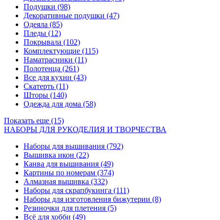
Подушки
(98)
Декоративные подушки
(47)
Одеяла
(85)
Пледы
(12)
Покрывала
(102)
Комплектующие
(115)
Наматрасники
(11)
Полотенца
(261)
Все для кухни
(43)
Скатерть
(11)
Шторы
(140)
Одежда для дома
(58)
Показать еще (15)
НАБОРЫ ДЛЯ РУКОДЕЛИЯ И ТВОРЧЕСТВА
Наборы для вышивания
(792)
Вышивка икон
(22)
Канва для вышивания
(49)
Картины по номерам
(374)
Алмазная вышивка
(332)
Наборы для скрапбукинга
(111)
Наборы для изготовления бижутерии
(8)
Резиночки для плетения
(5)
Всё для хобби
(49)