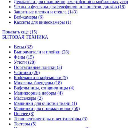
Держатели для планшетов, смартфонов и мобильных уст
Чехлы и футляры для телефонов, планшетов, дисков
(18)
Защитные пленки и стекла
(143)
Веб-камеры
(6)
Кассеты для видеокамеры
(1)
Показать еще (15)
БЫТОВАЯ ТЕХНИКА
Весы
(32)
Выпрямители и плойки
(28)
Фены
(15)
Утюги
(28)
Портативные плитки
(3)
Чайники
(26)
Кофеварки и кофемолки
(5)
Миксеры, блендеры
(18)
Вафельницы, сэндвичницы
(4)
Маникюрные наборы
(4)
Массажеры
(2)
Машинки для очистки ткани
(1)
Машинки для стрижки волос
(59)
Прочее
(8)
Тепловентиляторы и вентиляторы
(3)
Тостеры
(5)