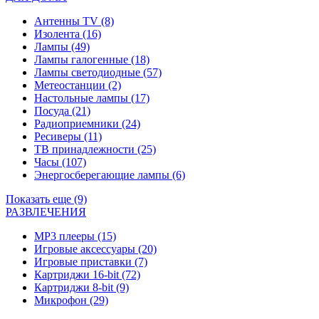
Антенны TV
(8)
Изолента
(16)
Лампы
(49)
Лампы галогенные
(18)
Лампы светодиодные
(57)
Метеостанции
(2)
Настольные лампы
(17)
Посуда
(21)
Радиоприемники
(24)
Ресиверы
(11)
ТВ принадлежности
(25)
Часы
(107)
Энергосберегающие лампы
(6)
Показать еще (9)
РАЗВЛЕЧЕНИЯ
MP3 плееры
(15)
Игровые аксессуары
(20)
Игровые приставки
(7)
Картриджи 16-bit
(72)
Картриджи 8-bit
(9)
Микрофон
(29)