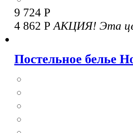
9 724 Р
4 862 Р
АКЦИЯ!
Эта це
Постельное белье Hom