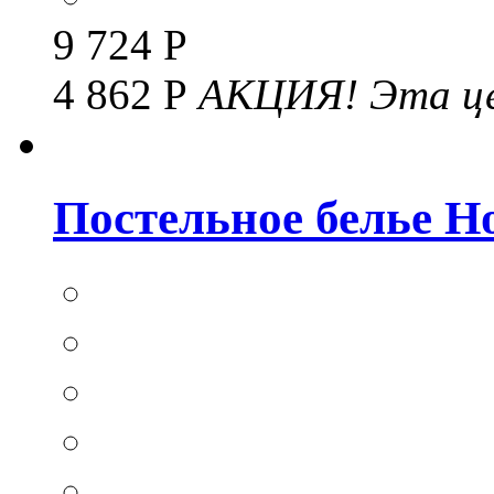
9 724 Р
4 862 Р
АКЦИЯ!
Эта це
Постельное белье Hom