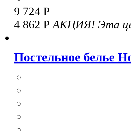
9 724 Р
4 862 Р
АКЦИЯ!
Эта це
Постельное белье Hom