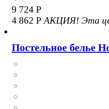
9 724 Р
4 862 Р
АКЦИЯ!
Эта це
Постельное белье Hom