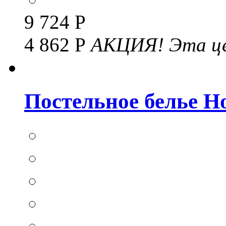
9 724 Р
4 862 Р
АКЦИЯ!
Эта це
Постельное белье Hom