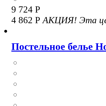
9 724 Р
4 862 Р
АКЦИЯ!
Эта це
Постельное белье Hom