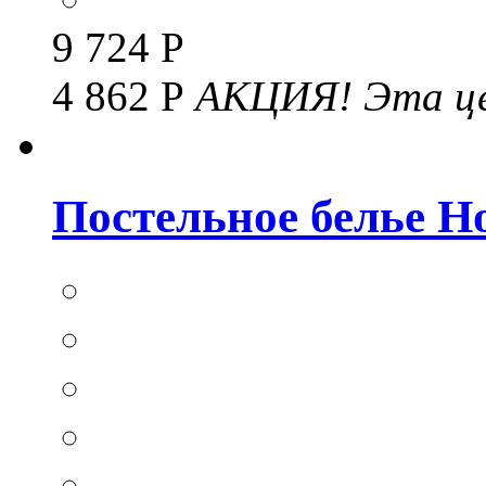
9 724 Р
4 862 Р
АКЦИЯ!
Эта це
Постельное белье Hom