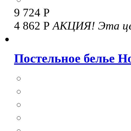
9 724 Р
4 862 Р
АКЦИЯ!
Эта це
Постельное белье Hom