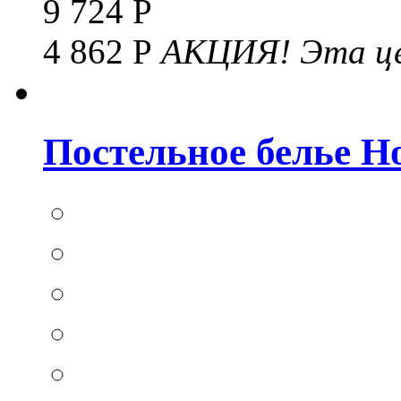
9 724 Р
4 862 Р
АКЦИЯ!
Эта це
Постельное белье Hom