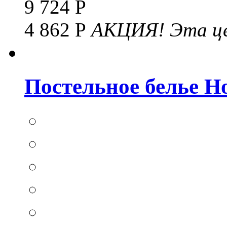
9 724 Р
4 862 Р
АКЦИЯ!
Эта це
Постельное белье Hom