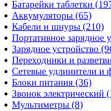
Батарейки таблетки
(19
Аккумуляторы
(65)
Кабели и шнуры
(210)
Портативное зарядное 
Зарядное устройство
(9
Переходники и разветв
Сетевые удлинители и
Блоки питания
(36)
Звонок электрический
(
Мультиметры
(8)