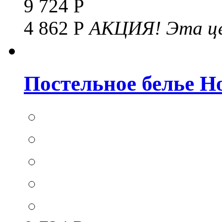
9 724 Р
4 862 Р
АКЦИЯ!
Эта це
Постельное белье Hom