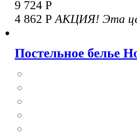
9 724 Р
4 862 Р
АКЦИЯ!
Эта це
Постельное белье Hom