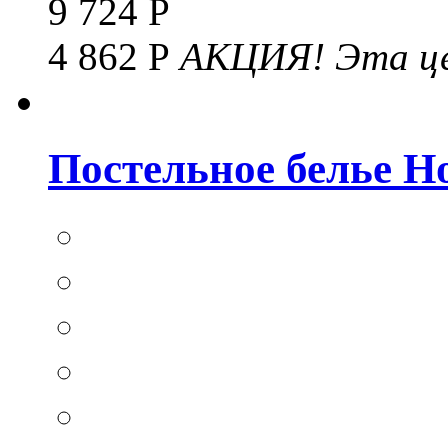
9 724 Р
4 862 Р
АКЦИЯ!
Эта це
Постельное белье Hom