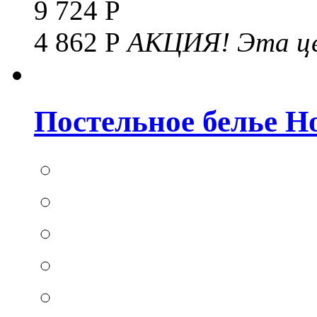
9 724 Р
4 862 Р
АКЦИЯ!
Эта це
Постельное белье Hom