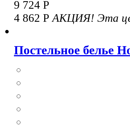
9 724 Р
4 862 Р
АКЦИЯ!
Эта це
Постельное белье Hom