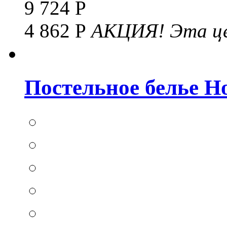
9 724 Р
4 862 Р
АКЦИЯ!
Эта це
Постельное белье Hom