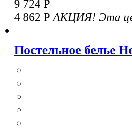
9 724 Р
4 862 Р
АКЦИЯ!
Эта це
Постельное белье Hom