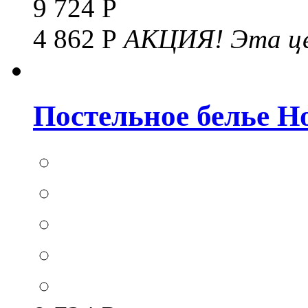
9 724 Р
4 862 Р
АКЦИЯ!
Эта це
Постельное белье Hom