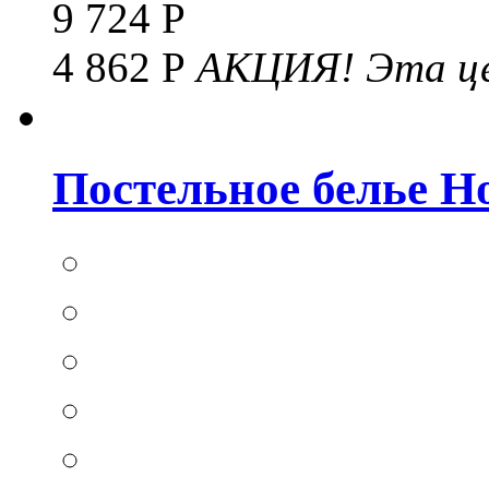
9 724 Р
4 862 Р
АКЦИЯ!
Эта це
Постельное белье Hom