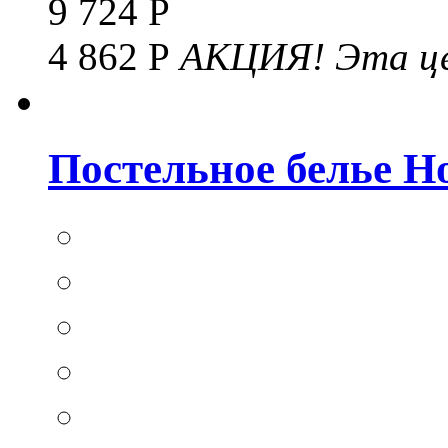
9 724 Р
4 862 Р
АКЦИЯ!
Эта це
Постельное белье Hom