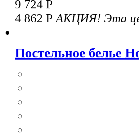
9 724 Р
4 862 Р
АКЦИЯ!
Эта це
Постельное белье Hom