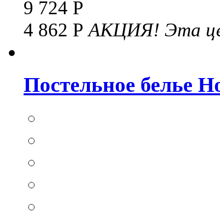
9 724 Р
4 862 Р
АКЦИЯ!
Эта це
Постельное белье Hom