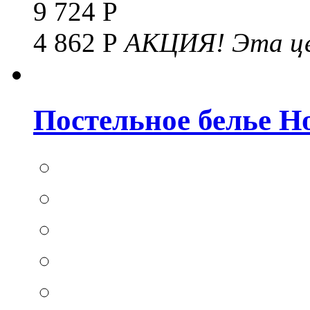
9 724 Р
4 862 Р
АКЦИЯ!
Эта це
Постельное белье Hom