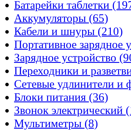
Батарейки таблетки
(19
Аккумуляторы
(65)
Кабели и шнуры
(210)
Портативное зарядное 
Зарядное устройство
(9
Переходники и разветв
Сетевые удлинители и
Блоки питания
(36)
Звонок электрический
(
Мультиметры
(8)