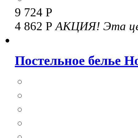
9 724 Р
4 862 Р
АКЦИЯ!
Эта це
Постельное белье Hom