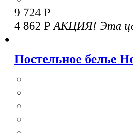
9 724 Р
4 862 Р
АКЦИЯ!
Эта це
Постельное белье Hom