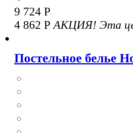
9 724 Р
4 862 Р
АКЦИЯ!
Эта це
Постельное белье Hom