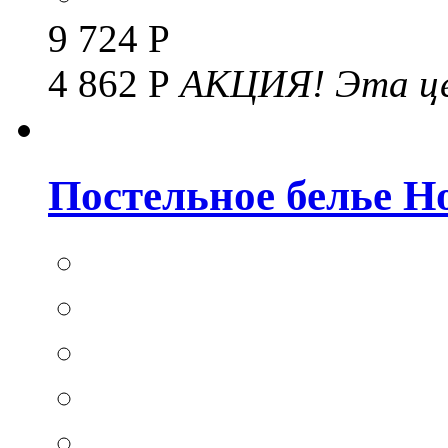
9 724 Р
4 862 Р
АКЦИЯ!
Эта це
Постельное белье Hom