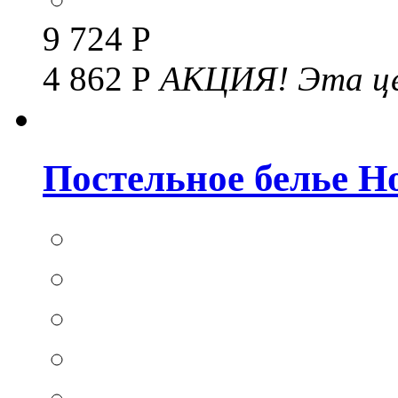
9 724 Р
4 862 Р
АКЦИЯ!
Эта це
Постельное белье Hom