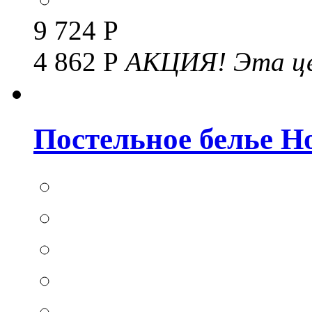
9 724 Р
4 862 Р
АКЦИЯ!
Эта це
Постельное белье Hom