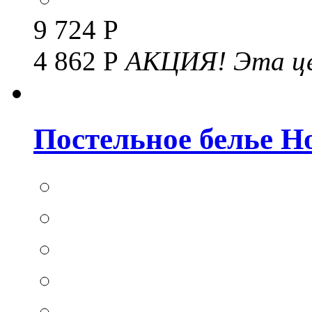
9 724 Р
4 862 Р
АКЦИЯ!
Эта це
Постельное белье Hom