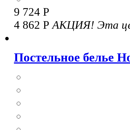
9 724 Р
4 862 Р
АКЦИЯ!
Эта це
Постельное белье Hom