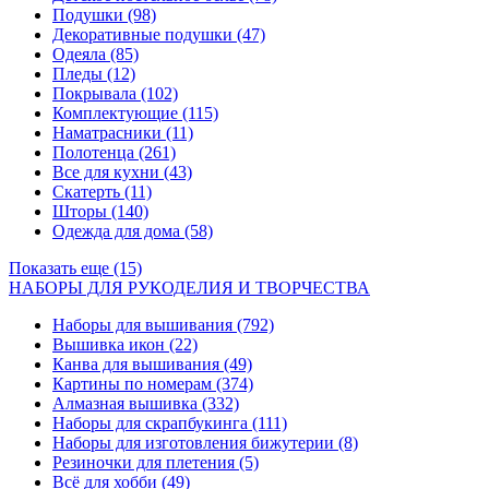
Подушки
(98)
Декоративные подушки
(47)
Одеяла
(85)
Пледы
(12)
Покрывала
(102)
Комплектующие
(115)
Наматрасники
(11)
Полотенца
(261)
Все для кухни
(43)
Скатерть
(11)
Шторы
(140)
Одежда для дома
(58)
Показать еще (15)
НАБОРЫ ДЛЯ РУКОДЕЛИЯ И ТВОРЧЕСТВА
Наборы для вышивания
(792)
Вышивка икон
(22)
Канва для вышивания
(49)
Картины по номерам
(374)
Алмазная вышивка
(332)
Наборы для скрапбукинга
(111)
Наборы для изготовления бижутерии
(8)
Резиночки для плетения
(5)
Всё для хобби
(49)