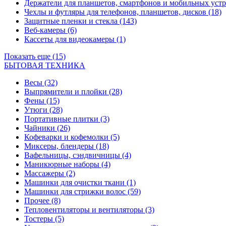
Держатели для планшетов, смартфонов и мобильных уст
Чехлы и футляры для телефонов, планшетов, дисков
(18)
Защитные пленки и стекла
(143)
Веб-камеры
(6)
Кассеты для видеокамеры
(1)
Показать еще (15)
БЫТОВАЯ ТЕХНИКА
Весы
(32)
Выпрямители и плойки
(28)
Фены
(15)
Утюги
(28)
Портативные плитки
(3)
Чайники
(26)
Кофеварки и кофемолки
(5)
Миксеры, блендеры
(18)
Вафельницы, сэндвичницы
(4)
Маникюрные наборы
(4)
Массажеры
(2)
Машинки для очистки ткани
(1)
Машинки для стрижки волос
(59)
Прочее
(8)
Тепловентиляторы и вентиляторы
(3)
Тостеры
(5)