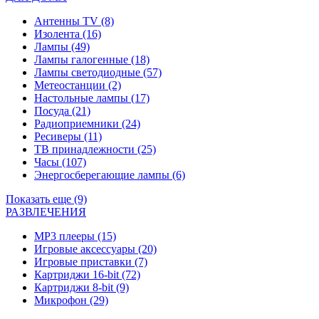
Антенны TV
(8)
Изолента
(16)
Лампы
(49)
Лампы галогенные
(18)
Лампы светодиодные
(57)
Метеостанции
(2)
Настольные лампы
(17)
Посуда
(21)
Радиоприемники
(24)
Ресиверы
(11)
ТВ принадлежности
(25)
Часы
(107)
Энергосберегающие лампы
(6)
Показать еще (9)
РАЗВЛЕЧЕНИЯ
MP3 плееры
(15)
Игровые аксессуары
(20)
Игровые приставки
(7)
Картриджи 16-bit
(72)
Картриджи 8-bit
(9)
Микрофон
(29)