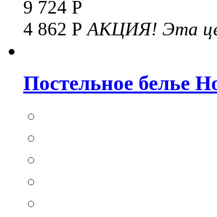
9 724 Р
4 862 Р
АКЦИЯ!
Эта це
Постельное белье Hom