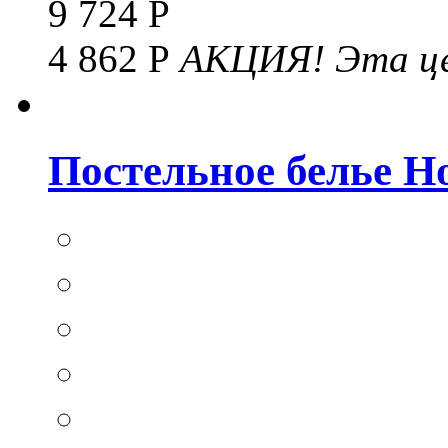
9 724 Р
4 862 Р
АКЦИЯ!
Эта це
Постельное белье Hom