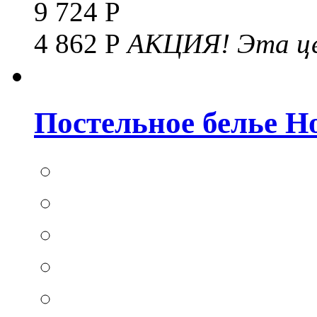
9 724 Р
4 862 Р
АКЦИЯ!
Эта це
Постельное белье Hom