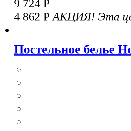
9 724 Р
4 862 Р
АКЦИЯ!
Эта це
Постельное белье Hom