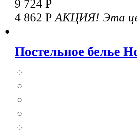
9 724 Р
4 862 Р
АКЦИЯ!
Эта це
Постельное белье Hom