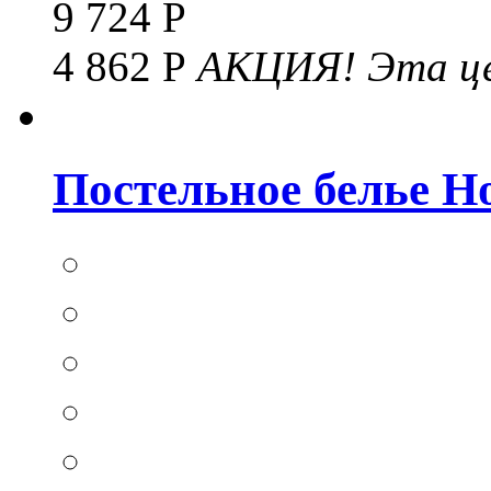
9 724 Р
4 862 Р
АКЦИЯ!
Эта це
Постельное белье Hom