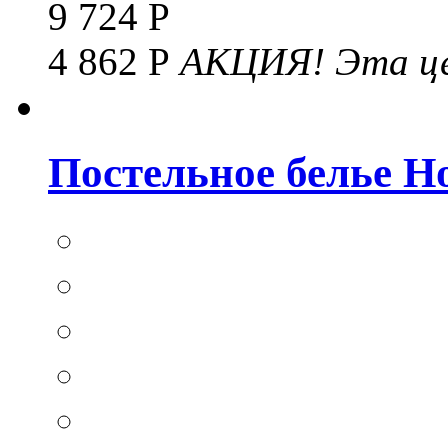
9 724 Р
4 862 Р
АКЦИЯ!
Эта це
Постельное белье Hom