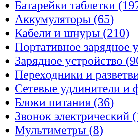
Батарейки таблетки
(19
Аккумуляторы
(65)
Кабели и шнуры
(210)
Портативное зарядное 
Зарядное устройство
(9
Переходники и разветв
Сетевые удлинители и
Блоки питания
(36)
Звонок электрический
(
Мультиметры
(8)