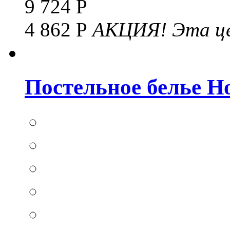
9 724 Р
4 862 Р
АКЦИЯ!
Эта це
Постельное белье Hom