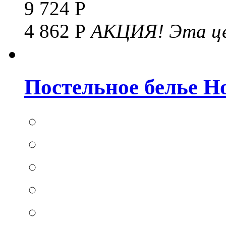
9 724 Р
4 862 Р
АКЦИЯ!
Эта це
Постельное белье Hom