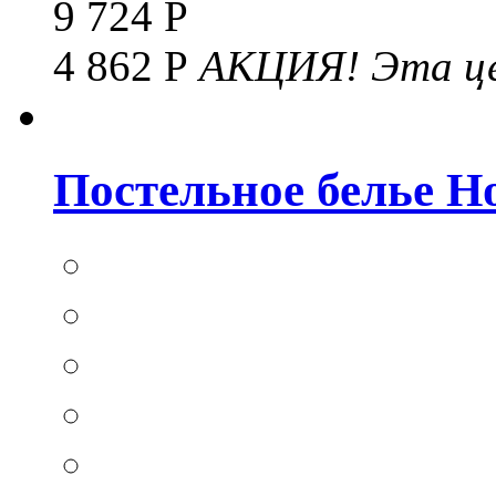
9 724 Р
4 862 Р
АКЦИЯ!
Эта це
Постельное белье Hom