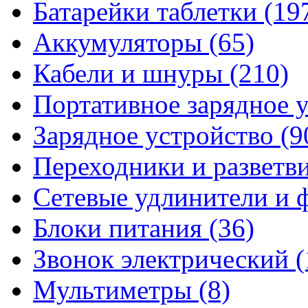
Батарейки таблетки
(19
Аккумуляторы
(65)
Кабели и шнуры
(210)
Портативное зарядное 
Зарядное устройство
(9
Переходники и разветв
Сетевые удлинители и
Блоки питания
(36)
Звонок электрический
(
Мультиметры
(8)