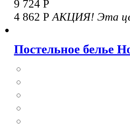
9 724 Р
4 862 Р
АКЦИЯ!
Эта це
Постельное белье Hom