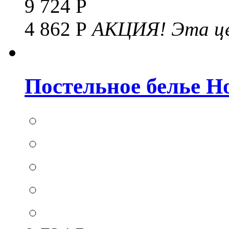
9 724 Р
4 862 Р
АКЦИЯ!
Эта це
Постельное белье Hom