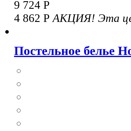
9 724 Р
4 862 Р
АКЦИЯ!
Эта це
Постельное белье Hom