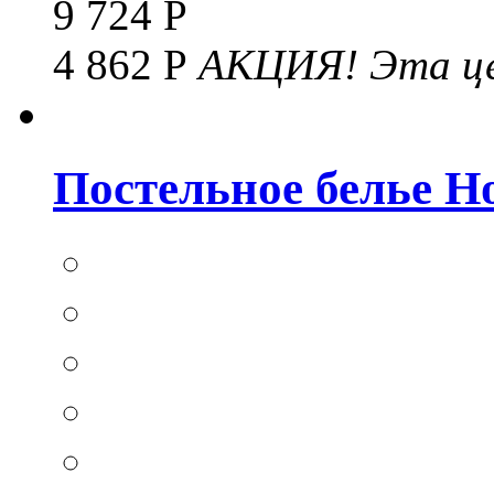
9 724 Р
4 862 Р
АКЦИЯ!
Эта це
Постельное белье Hom