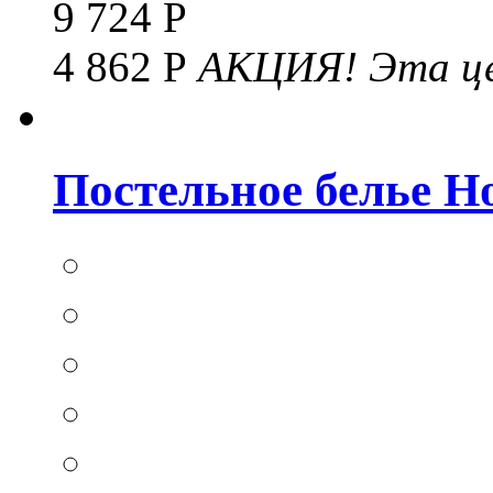
9 724 Р
4 862 Р
АКЦИЯ!
Эта це
Постельное белье Hom