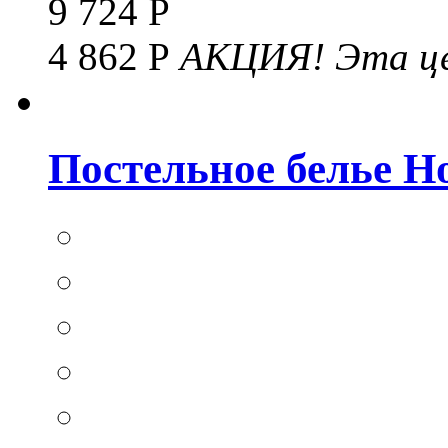
9 724 Р
4 862 Р
АКЦИЯ!
Эта це
Постельное белье Hom