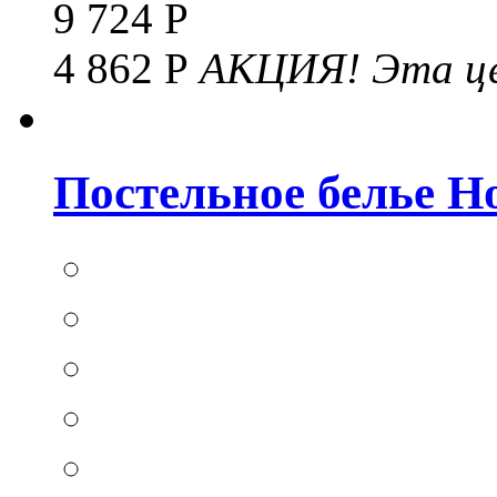
9 724 Р
4 862 Р
АКЦИЯ!
Эта це
Постельное белье Hom