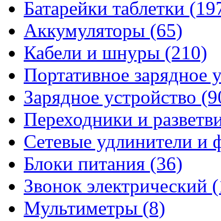
Батарейки таблетки
(19
Аккумуляторы
(65)
Кабели и шнуры
(210)
Портативное зарядное 
Зарядное устройство
(9
Переходники и разветв
Сетевые удлинители и
Блоки питания
(36)
Звонок электрический
(
Мультиметры
(8)