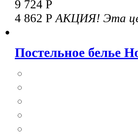
9 724 Р
4 862 Р
АКЦИЯ!
Эта це
Постельное белье Hom