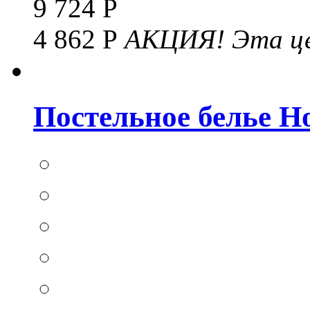
9 724 Р
4 862 Р
АКЦИЯ!
Эта це
Постельное белье Hom