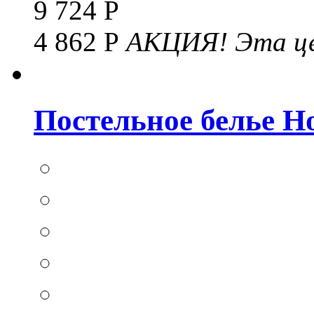
9 724 Р
4 862 Р
АКЦИЯ!
Эта це
Постельное белье Hom