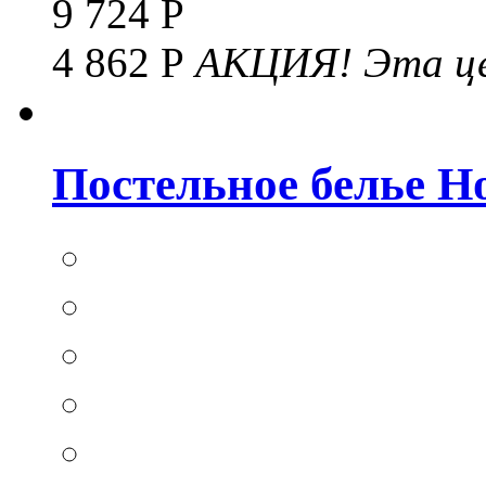
9 724 Р
4 862 Р
АКЦИЯ!
Эта це
Постельное белье Hom