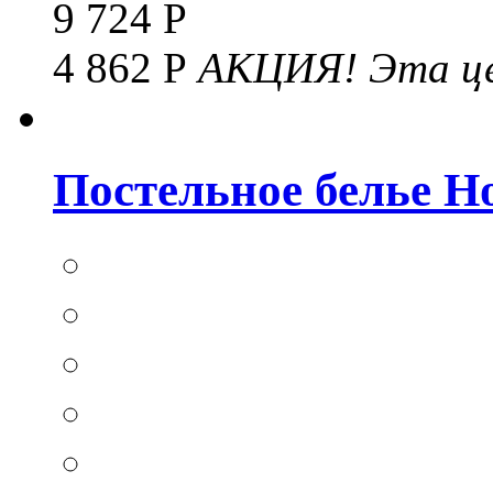
9 724 Р
4 862 Р
АКЦИЯ!
Эта це
Постельное белье Hom