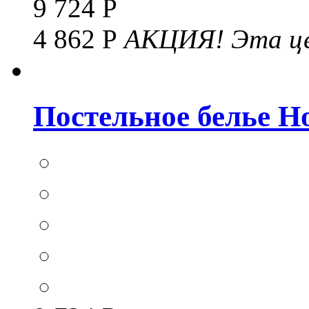
9 724 Р
4 862 Р
АКЦИЯ!
Эта це
Постельное белье Hom