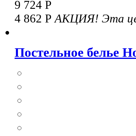
9 724 Р
4 862 Р
АКЦИЯ!
Эта це
Постельное белье Hom