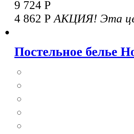
9 724 Р
4 862 Р
АКЦИЯ!
Эта це
Постельное белье Hom