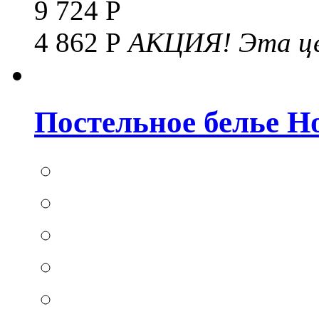
9 724 Р
4 862 Р
АКЦИЯ!
Эта це
Постельное белье Hom