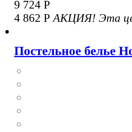
9 724 Р
4 862 Р
АКЦИЯ!
Эта це
Постельное белье Hom