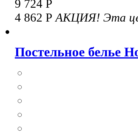
9 724 Р
4 862 Р
АКЦИЯ!
Эта це
Постельное белье Hom