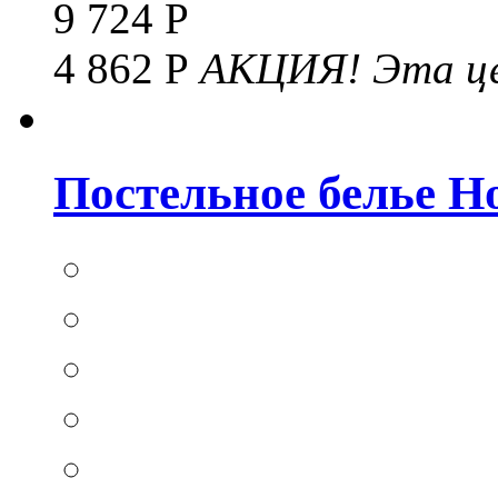
9 724 Р
4 862 Р
АКЦИЯ!
Эта це
Постельное белье Hom