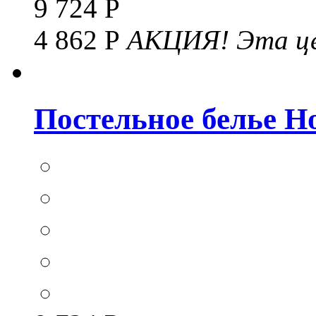
9 724 Р
4 862 Р
АКЦИЯ!
Эта це
Постельное белье Hom