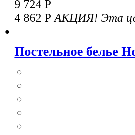
9 724 Р
4 862 Р
АКЦИЯ!
Эта це
Постельное белье Hom