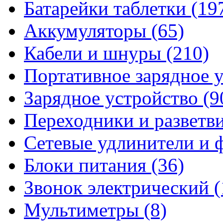
Батарейки таблетки
(19
Аккумуляторы
(65)
Кабели и шнуры
(210)
Портативное зарядное 
Зарядное устройство
(9
Переходники и разветв
Сетевые удлинители и
Блоки питания
(36)
Звонок электрический
(
Мультиметры
(8)