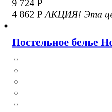
9 724 Р
4 862 Р
АКЦИЯ!
Эта це
Постельное белье Hom