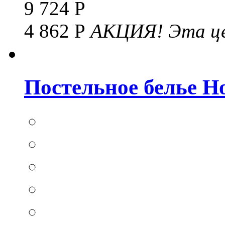
9 724 Р
4 862 Р
АКЦИЯ!
Эта це
Постельное белье Hom