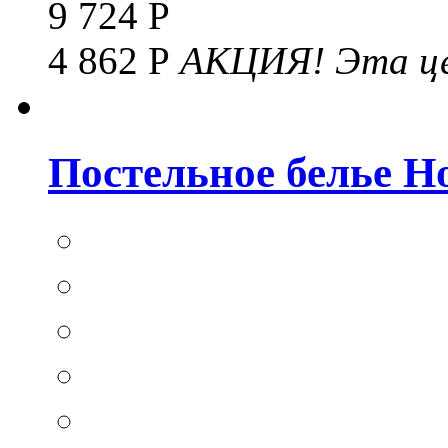
9 724 Р
4 862 Р
АКЦИЯ!
Эта це
Постельное белье Hom