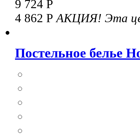
9 724 Р
4 862 Р
АКЦИЯ!
Эта це
Постельное белье Hom