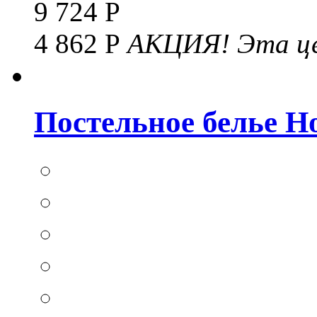
9 724 Р
4 862 Р
АКЦИЯ!
Эта це
Постельное белье Hom