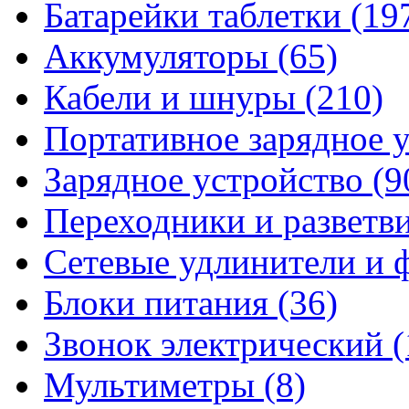
Батарейки таблетки
(19
Аккумуляторы
(65)
Кабели и шнуры
(210)
Портативное зарядное 
Зарядное устройство
(9
Переходники и разветв
Сетевые удлинители и
Блоки питания
(36)
Звонок электрический
(
Мультиметры
(8)