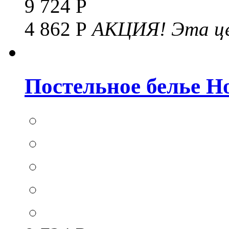
9 724 Р
4 862 Р
АКЦИЯ!
Эта це
Постельное белье Hom