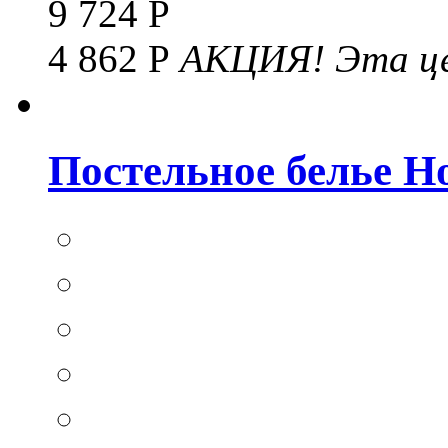
9 724 Р
4 862 Р
АКЦИЯ!
Эта це
Постельное белье Hom