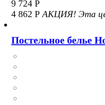
9 724 Р
4 862 Р
АКЦИЯ!
Эта це
Постельное белье Hom