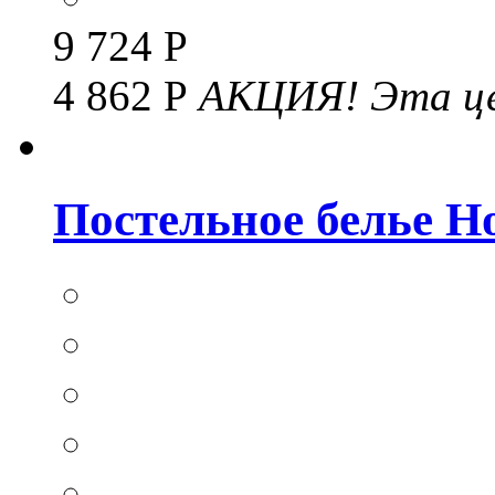
9 724 Р
4 862 Р
АКЦИЯ!
Эта це
Постельное белье Hom