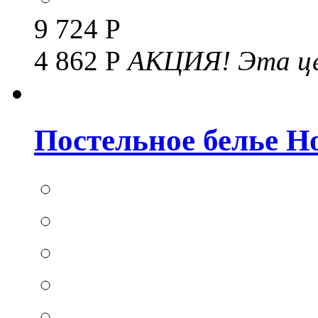
9 724 Р
4 862 Р
АКЦИЯ!
Эта це
Постельное белье Hom