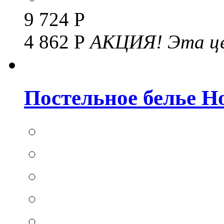
9 724 Р
4 862 Р
АКЦИЯ!
Эта це
Постельное белье Hom