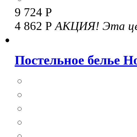
9 724 Р
4 862 Р
АКЦИЯ!
Эта це
Постельное белье Hom