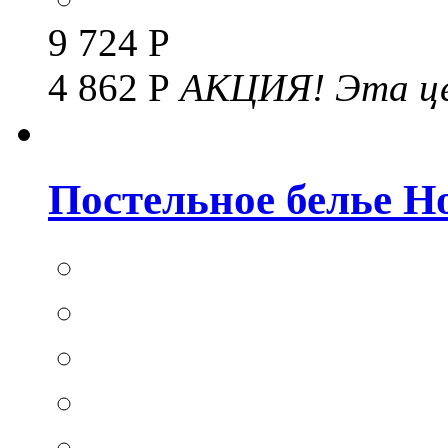
9 724 Р
4 862 Р
АКЦИЯ!
Эта це
Постельное белье Hom