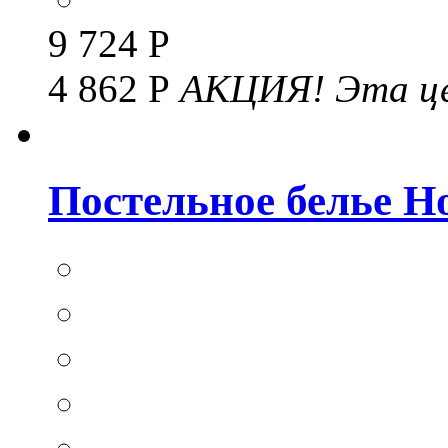
9 724 Р
4 862 Р
АКЦИЯ!
Эта це
Постельное белье Hom