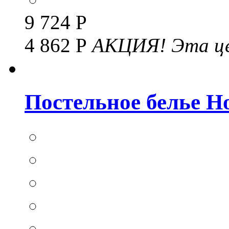
9 724 Р
4 862 Р
АКЦИЯ!
Эта це
Постельное белье Hom