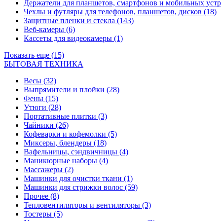
Держатели для планшетов, смартфонов и мобильных уст
Чехлы и футляры для телефонов, планшетов, дисков
(18)
Защитные пленки и стекла
(143)
Веб-камеры
(6)
Кассеты для видеокамеры
(1)
Показать еще (15)
БЫТОВАЯ ТЕХНИКА
Весы
(32)
Выпрямители и плойки
(28)
Фены
(15)
Утюги
(28)
Портативные плитки
(3)
Чайники
(26)
Кофеварки и кофемолки
(5)
Миксеры, блендеры
(18)
Вафельницы, сэндвичницы
(4)
Маникюрные наборы
(4)
Массажеры
(2)
Машинки для очистки ткани
(1)
Машинки для стрижки волос
(59)
Прочее
(8)
Тепловентиляторы и вентиляторы
(3)
Тостеры
(5)