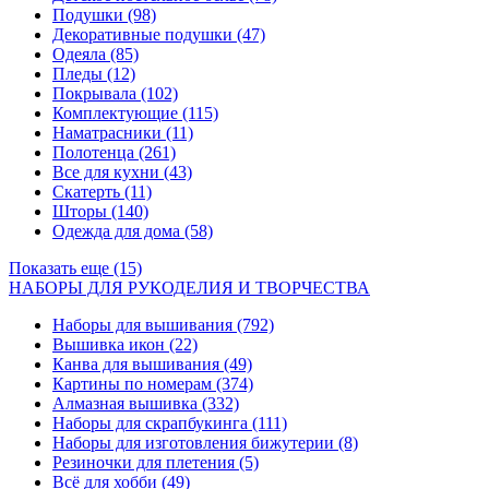
Подушки
(98)
Декоративные подушки
(47)
Одеяла
(85)
Пледы
(12)
Покрывала
(102)
Комплектующие
(115)
Наматрасники
(11)
Полотенца
(261)
Все для кухни
(43)
Скатерть
(11)
Шторы
(140)
Одежда для дома
(58)
Показать еще (15)
НАБОРЫ ДЛЯ РУКОДЕЛИЯ И ТВОРЧЕСТВА
Наборы для вышивания
(792)
Вышивка икон
(22)
Канва для вышивания
(49)
Картины по номерам
(374)
Алмазная вышивка
(332)
Наборы для скрапбукинга
(111)
Наборы для изготовления бижутерии
(8)
Резиночки для плетения
(5)
Всё для хобби
(49)