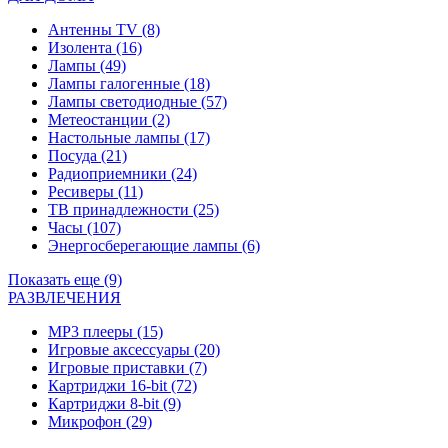
Антенны TV
(8)
Изолента
(16)
Лампы
(49)
Лампы галогенные
(18)
Лампы светодиодные
(57)
Метеостанции
(2)
Настольные лампы
(17)
Посуда
(21)
Радиоприемники
(24)
Ресиверы
(11)
ТВ принадлежности
(25)
Часы
(107)
Энергосберегающие лампы
(6)
Показать еще (9)
РАЗВЛЕЧЕНИЯ
MP3 плееры
(15)
Игровые аксессуары
(20)
Игровые приставки
(7)
Картриджи 16-bit
(72)
Картриджи 8-bit
(9)
Микрофон
(29)