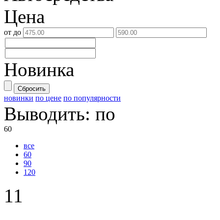
Цена
от
до
Новинка
Сбросить
новинки
по цене
по популярности
Выводить:
по
60
все
60
90
120
11