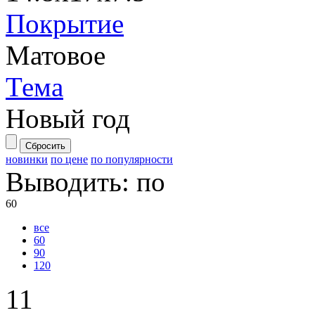
Покрытие
Матовое
Тема
Новый год
Сбросить
новинки
по цене
по популярности
Выводить:
по
60
все
60
90
120
11