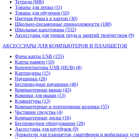
Тетради
(606)
Товары для лепки
(11)
Товары для обучения
(10)
Цветная бумага и картон
(30)
Школьно-письменные принадлежности
(188)
Школьные канцтовары
(552)
Аксессуары для уроков труда и занятий творчеством
(9)
АКСЕССУАРЫ ДЛЯ КОМПЬЮТЕРОВ И ПЛАНШЕТОВ
Флеш карты USB
(155)
Карты памяти
(10)
Концентраторы USB (HUB)
(8)
Картридеры
(15)
Наушники
(26)
Беспроводные наушники
(46)
Компьютерные мыши
(43)
Коврики для мыши
(13)
Клавиатуры
(13)
Компьютерные и портативные колонки
(55)
Чистящие средства
(4)
Компьютерные диски
(16)
Беспроводное оборудование
(20)
Аксессуары для ноутбуков
(9)
Держатели для планшетов, смартфонов и мобильных уст