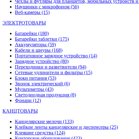
Чехлы и футляры для планшетов, мобильных устройств и
Наушники с микрофоном
(56)
Веб-камеры
(15)
ЭЛЕКТРОТОВАРЫ
Батарейки
(180)
Батарейки таблетки
(175)
Аккумуляторы
(59)
Кабели и шнуры
(168)
Портативное зарядное устройство
(14)
Зарядное устройство
(80)
Переходники и разветвители
(94)
Сетевые удлинители и фильтры
(15)
Блоки питания
(53)
Звонок электрический
(6)
Мультиметры
(43)
Светодиодная продукция
(8)
Фонари
(12)
КАНЦТОВАРЫ
Канцелярские мелочи
(133)
Клейкие ленты канцелярские и диспенсеры
(25)
Клеящие средства
(124)
Конторское оборудование
(423)