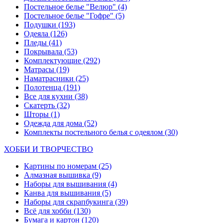
Постельное белье "Велюр"
(4)
Постельное белье "Гофре"
(5)
Подушки
(193)
Одеяла
(126)
Пледы
(41)
Покрывала
(53)
Комплектующие
(292)
Матрасы
(19)
Наматрасники
(25)
Полотенца
(191)
Все для кухни
(38)
Скатерть
(32)
Шторы
(1)
Одежда для дома
(52)
Комплекты постельного белья с одеялом
(30)
ХОББИ И ТВОРЧЕСТВО
Картины по номерам
(25)
Алмазная вышивка
(9)
Наборы для вышивания
(4)
Канва для вышивания
(5)
Наборы для скрапбукинга
(39)
Всё для хобби
(130)
Бумага и картон
(120)