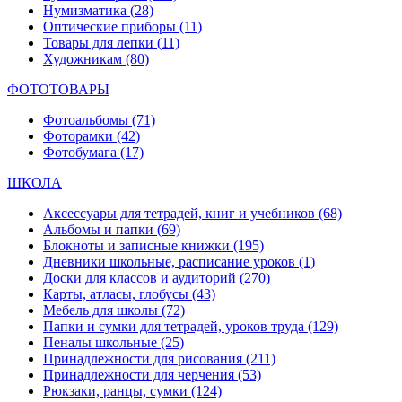
Нумизматика
(28)
Оптические приборы
(11)
Товары для лепки
(11)
Художникам
(80)
ФОТОТОВАРЫ
Фотоальбомы
(71)
Фоторамки
(42)
Фотобумага
(17)
ШКОЛА
Аксессуары для тетрадей, книг и учебников
(68)
Альбомы и папки
(69)
Блокноты и записные книжки
(195)
Дневники школьные, расписание уроков
(1)
Доски для классов и аудиторий
(270)
Карты, атласы, глобусы
(43)
Мебель для школы
(72)
Папки и сумки для тетрадей, уроков труда
(129)
Пеналы школьные
(25)
Принадлежности для рисования
(211)
Принадлежности для черчения
(53)
Рюкзаки, ранцы, сумки
(124)