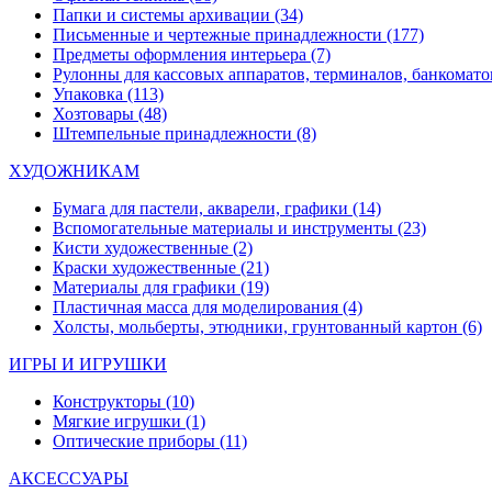
Папки и системы архивации
(34)
Письменные и чертежные принадлежности
(177)
Предметы оформления интерьера
(7)
Рулонны для кассовых аппаратов, терминалов, банкомато
Упаковка
(113)
Хозтовары
(48)
Штемпельные принадлежности
(8)
ХУДОЖНИКАМ
Бумага для пастели, акварели, графики
(14)
Вспомогательные материалы и инструменты
(23)
Кисти художественные
(2)
Краски художественные
(21)
Материалы для графики
(19)
Пластичная масса для моделирования
(4)
Холсты, мольберты, этюдники, грунтованный картон
(6)
ИГРЫ И ИГРУШКИ
Конструкторы
(10)
Мягкие игрушки
(1)
Оптические приборы
(11)
АКСЕССУАРЫ