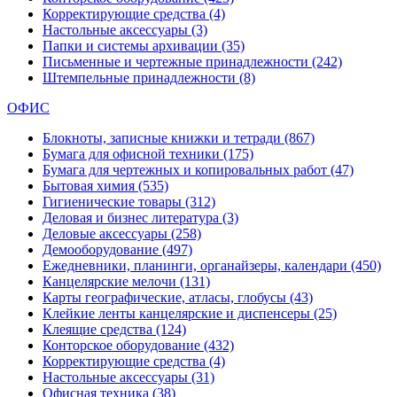
Корректирующие средства
(4)
Настольные аксессуары
(3)
Папки и системы архивации
(35)
Письменные и чертежные принадлежности
(242)
Штемпельные принадлежности
(8)
ОФИС
Блокноты, записные книжки и тетради
(867)
Бумага для офисной техники
(175)
Бумага для чертежных и копировальных работ
(47)
Бытовая химия
(535)
Гигиенические товары
(312)
Деловая и бизнес литература
(3)
Деловые аксессуары
(258)
Демооборудование
(497)
Ежедневники, планинги, органайзеры, календари
(450)
Канцелярские мелочи
(131)
Карты географические, атласы, глобусы
(43)
Клейкие ленты канцелярские и диспенсеры
(25)
Клеящие средства
(124)
Конторское оборудование
(432)
Корректирующие средства
(4)
Настольные аксессуары
(31)
Офисная техника
(38)