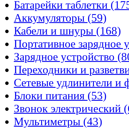
Батарейки таблетки
(17
Аккумуляторы
(59)
Кабели и шнуры
(168)
Портативное зарядное 
Зарядное устройство
(8
Переходники и разветв
Сетевые удлинители и
Блоки питания
(53)
Звонок электрический
(
Мультиметры
(43)