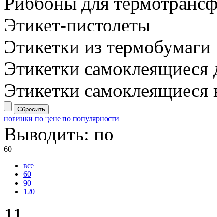
Риббоны для термотранс
Этикет-пистолеты
Этикетки из термобумаги
Этикетки самоклеящиеся 
Этикетки самоклеящиеся 
Сбросить
новинки
по цене
по популярности
Выводить:
по
60
все
60
90
120
11