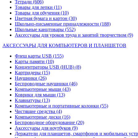
Тетради
(606)
Товары для лепки
(11)
Товары для обучения
(10)
Цветная бумага и картон
(30)
Школьно-письменные принадлежности
(188)
Школьные канцтовары
(552)
Аксессуары для уроков труда и занятий творчеством
(9)
АКСЕССУАРЫ ДЛЯ КОМПЬЮТЕРОВ И ПЛАНШЕТОВ
Флеш карты USB
(155)
Карты памяти
(10)
Концентраторы USB (HUB)
(8)
Картридеры
(15)
Наушники
(26)
Беспроводные наушники
(46)
Компьютерные мыши
(43)
Коврики для мыши
(13)
Клавиатуры
(13)
Компьютерные и портативные колонки
(55)
Чистящие средства
(4)
Компьютерные диски
(16)
Беспроводное оборудование
(20)
Аксессуары для ноутбуков
(9)
Держатели для планшетов, смартфонов и мобильных уст