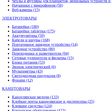
Чехлы и футляры для планшетов, мобильных устройств и
Наушники с микрофоном
(56)
Веб-камеры
(15)
ЭЛЕКТРОТОВАРЫ
Батарейки
(180)
Батарейки таблетки
(175)
Аккумуляторы
(59)
Кабели и шнуры
(168)
Портативное зарядное устройство
(14)
Зарядное устройство
(80)
Переходники и разветвители
(94)
Сетевые удлинители и фильтры
(15)
Блоки питания
(53)
Звонок электрический
(6)
Мультиметры
(43)
Светодиодная продукция
(8)
Фонари
(12)
КАНЦТОВАРЫ
Канцелярские мелочи
(133)
Клейкие ленты канцелярские и диспенсеры
(25)
Клеящие средства
(124)
Конторское оборудование
(423)