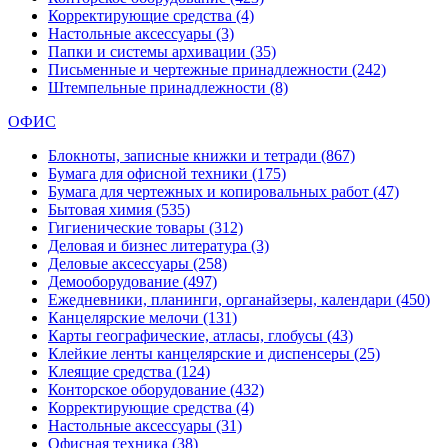
Корректирующие средства
(4)
Настольные аксессуары
(3)
Папки и системы архивации
(35)
Письменные и чертежные принадлежности
(242)
Штемпельные принадлежности
(8)
ОФИС
Блокноты, записные книжки и тетради
(867)
Бумага для офисной техники
(175)
Бумага для чертежных и копировальных работ
(47)
Бытовая химия
(535)
Гигиенические товары
(312)
Деловая и бизнес литература
(3)
Деловые аксессуары
(258)
Демооборудование
(497)
Ежедневники, планинги, органайзеры, календари
(450)
Канцелярские мелочи
(131)
Карты географические, атласы, глобусы
(43)
Клейкие ленты канцелярские и диспенсеры
(25)
Клеящие средства
(124)
Конторское оборудование
(432)
Корректирующие средства
(4)
Настольные аксессуары
(31)
Офисная техника
(38)