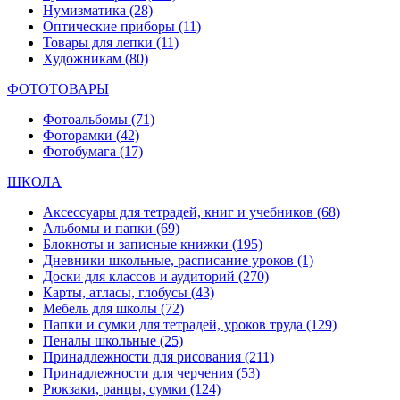
Нумизматика
(28)
Оптические приборы
(11)
Товары для лепки
(11)
Художникам
(80)
ФОТОТОВАРЫ
Фотоальбомы
(71)
Фоторамки
(42)
Фотобумага
(17)
ШКОЛА
Аксессуары для тетрадей, книг и учебников
(68)
Альбомы и папки
(69)
Блокноты и записные книжки
(195)
Дневники школьные, расписание уроков
(1)
Доски для классов и аудиторий
(270)
Карты, атласы, глобусы
(43)
Мебель для школы
(72)
Папки и сумки для тетрадей, уроков труда
(129)
Пеналы школьные
(25)
Принадлежности для рисования
(211)
Принадлежности для черчения
(53)
Рюкзаки, ранцы, сумки
(124)