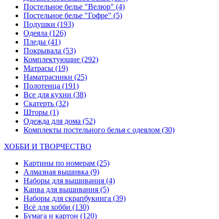
Постельное белье "Велюр"
(4)
Постельное белье "Гофре"
(5)
Подушки
(193)
Одеяла
(126)
Пледы
(41)
Покрывала
(53)
Комплектующие
(292)
Матрасы
(19)
Наматрасники
(25)
Полотенца
(191)
Все для кухни
(38)
Скатерть
(32)
Шторы
(1)
Одежда для дома
(52)
Комплекты постельного белья с одеялом
(30)
ХОББИ И ТВОРЧЕСТВО
Картины по номерам
(25)
Алмазная вышивка
(9)
Наборы для вышивания
(4)
Канва для вышивания
(5)
Наборы для скрапбукинга
(39)
Всё для хобби
(130)
Бумага и картон
(120)