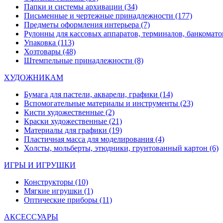
Папки и системы архивации
(34)
Письменные и чертежные принадлежности
(177)
Предметы оформления интерьера
(7)
Рулонны для кассовых аппаратов, терминалов, банкомато
Упаковка
(113)
Хозтовары
(48)
Штемпельные принадлежности
(8)
ХУДОЖНИКАМ
Бумага для пастели, акварели, графики
(14)
Вспомогательные материалы и инструменты
(23)
Кисти художественные
(2)
Краски художественные
(21)
Материалы для графики
(19)
Пластичная масса для моделирования
(4)
Холсты, мольберты, этюдники, грунтованный картон
(6)
ИГРЫ И ИГРУШКИ
Конструкторы
(10)
Мягкие игрушки
(1)
Оптические приборы
(11)
АКСЕССУАРЫ