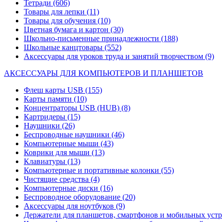
Тетради
(606)
Товары для лепки
(11)
Товары для обучения
(10)
Цветная бумага и картон
(30)
Школьно-письменные принадлежности
(188)
Школьные канцтовары
(552)
Аксессуары для уроков труда и занятий творчеством
(9)
АКСЕССУАРЫ ДЛЯ КОМПЬЮТЕРОВ И ПЛАНШЕТОВ
Флеш карты USB
(155)
Карты памяти
(10)
Концентраторы USB (HUB)
(8)
Картридеры
(15)
Наушники
(26)
Беспроводные наушники
(46)
Компьютерные мыши
(43)
Коврики для мыши
(13)
Клавиатуры
(13)
Компьютерные и портативные колонки
(55)
Чистящие средства
(4)
Компьютерные диски
(16)
Беспроводное оборудование
(20)
Аксессуары для ноутбуков
(9)
Держатели для планшетов, смартфонов и мобильных уст