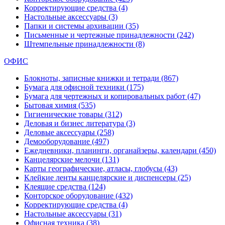
Корректирующие средства
(4)
Настольные аксессуары
(3)
Папки и системы архивации
(35)
Письменные и чертежные принадлежности
(242)
Штемпельные принадлежности
(8)
ОФИС
Блокноты, записные книжки и тетради
(867)
Бумага для офисной техники
(175)
Бумага для чертежных и копировальных работ
(47)
Бытовая химия
(535)
Гигиенические товары
(312)
Деловая и бизнес литература
(3)
Деловые аксессуары
(258)
Демооборудование
(497)
Ежедневники, планинги, органайзеры, календари
(450)
Канцелярские мелочи
(131)
Карты географические, атласы, глобусы
(43)
Клейкие ленты канцелярские и диспенсеры
(25)
Клеящие средства
(124)
Конторское оборудование
(432)
Корректирующие средства
(4)
Настольные аксессуары
(31)
Офисная техника
(38)