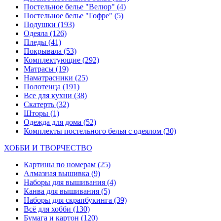
Постельное белье "Велюр"
(4)
Постельное белье "Гофре"
(5)
Подушки
(193)
Одеяла
(126)
Пледы
(41)
Покрывала
(53)
Комплектующие
(292)
Матрасы
(19)
Наматрасники
(25)
Полотенца
(191)
Все для кухни
(38)
Скатерть
(32)
Шторы
(1)
Одежда для дома
(52)
Комплекты постельного белья с одеялом
(30)
ХОББИ И ТВОРЧЕСТВО
Картины по номерам
(25)
Алмазная вышивка
(9)
Наборы для вышивания
(4)
Канва для вышивания
(5)
Наборы для скрапбукинга
(39)
Всё для хобби
(130)
Бумага и картон
(120)