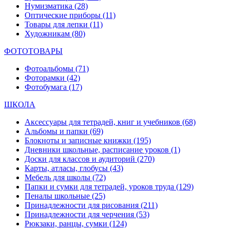
Нумизматика
(28)
Оптические приборы
(11)
Товары для лепки
(11)
Художникам
(80)
ФОТОТОВАРЫ
Фотоальбомы
(71)
Фоторамки
(42)
Фотобумага
(17)
ШКОЛА
Аксессуары для тетрадей, книг и учебников
(68)
Альбомы и папки
(69)
Блокноты и записные книжки
(195)
Дневники школьные, расписание уроков
(1)
Доски для классов и аудиторий
(270)
Карты, атласы, глобусы
(43)
Мебель для школы
(72)
Папки и сумки для тетрадей, уроков труда
(129)
Пеналы школьные
(25)
Принадлежности для рисования
(211)
Принадлежности для черчения
(53)
Рюкзаки, ранцы, сумки
(124)