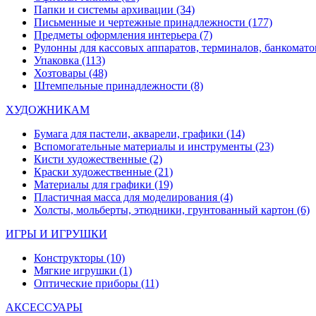
Папки и системы архивации
(34)
Письменные и чертежные принадлежности
(177)
Предметы оформления интерьера
(7)
Рулонны для кассовых аппаратов, терминалов, банкомато
Упаковка
(113)
Хозтовары
(48)
Штемпельные принадлежности
(8)
ХУДОЖНИКАМ
Бумага для пастели, акварели, графики
(14)
Вспомогательные материалы и инструменты
(23)
Кисти художественные
(2)
Краски художественные
(21)
Материалы для графики
(19)
Пластичная масса для моделирования
(4)
Холсты, мольберты, этюдники, грунтованный картон
(6)
ИГРЫ И ИГРУШКИ
Конструкторы
(10)
Мягкие игрушки
(1)
Оптические приборы
(11)
АКСЕССУАРЫ