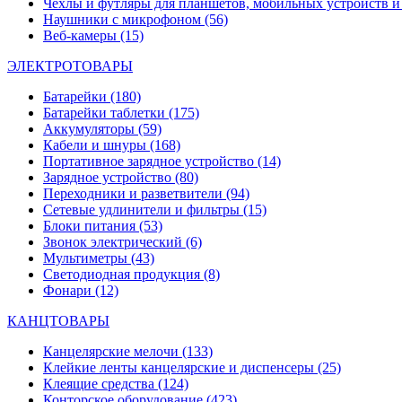
Чехлы и футляры для планшетов, мобильных устройств и
Наушники с микрофоном
(56)
Веб-камеры
(15)
ЭЛЕКТРОТОВАРЫ
Батарейки
(180)
Батарейки таблетки
(175)
Аккумуляторы
(59)
Кабели и шнуры
(168)
Портативное зарядное устройство
(14)
Зарядное устройство
(80)
Переходники и разветвители
(94)
Сетевые удлинители и фильтры
(15)
Блоки питания
(53)
Звонок электрический
(6)
Мультиметры
(43)
Светодиодная продукция
(8)
Фонари
(12)
КАНЦТОВАРЫ
Канцелярские мелочи
(133)
Клейкие ленты канцелярские и диспенсеры
(25)
Клеящие средства
(124)
Конторское оборудование
(423)