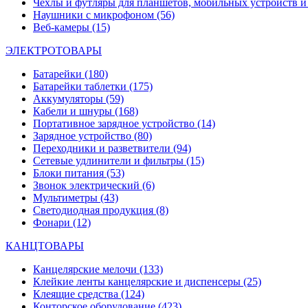
Чехлы и футляры для планшетов, мобильных устройств и
Наушники с микрофоном
(56)
Веб-камеры
(15)
ЭЛЕКТРОТОВАРЫ
Батарейки
(180)
Батарейки таблетки
(175)
Аккумуляторы
(59)
Кабели и шнуры
(168)
Портативное зарядное устройство
(14)
Зарядное устройство
(80)
Переходники и разветвители
(94)
Сетевые удлинители и фильтры
(15)
Блоки питания
(53)
Звонок электрический
(6)
Мультиметры
(43)
Светодиодная продукция
(8)
Фонари
(12)
КАНЦТОВАРЫ
Канцелярские мелочи
(133)
Клейкие ленты канцелярские и диспенсеры
(25)
Клеящие средства
(124)
Конторское оборудование
(423)