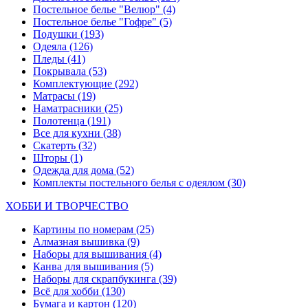
Постельное белье "Велюр"
(4)
Постельное белье "Гофре"
(5)
Подушки
(193)
Одеяла
(126)
Пледы
(41)
Покрывала
(53)
Комплектующие
(292)
Матрасы
(19)
Наматрасники
(25)
Полотенца
(191)
Все для кухни
(38)
Скатерть
(32)
Шторы
(1)
Одежда для дома
(52)
Комплекты постельного белья с одеялом
(30)
ХОББИ И ТВОРЧЕСТВО
Картины по номерам
(25)
Алмазная вышивка
(9)
Наборы для вышивания
(4)
Канва для вышивания
(5)
Наборы для скрапбукинга
(39)
Всё для хобби
(130)
Бумага и картон
(120)