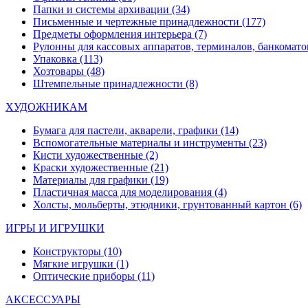
Папки и системы архивации
(34)
Письменные и чертежные принадлежности
(177)
Предметы оформления интерьера
(7)
Рулонны для кассовых аппаратов, терминалов, банкомато
Упаковка
(113)
Хозтовары
(48)
Штемпельные принадлежности
(8)
ХУДОЖНИКАМ
Бумага для пастели, акварели, графики
(14)
Вспомогательные материалы и инструменты
(23)
Кисти художественные
(2)
Краски художественные
(21)
Материалы для графики
(19)
Пластичная масса для моделирования
(4)
Холсты, мольберты, этюдники, грунтованный картон
(6)
ИГРЫ И ИГРУШКИ
Конструкторы
(10)
Мягкие игрушки
(1)
Оптические приборы
(11)
АКСЕССУАРЫ