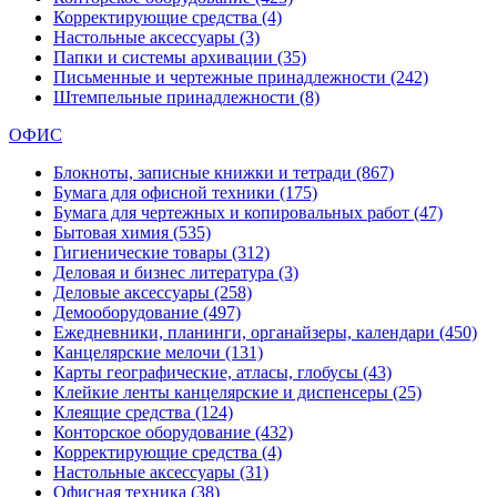
Корректирующие средства
(4)
Настольные аксессуары
(3)
Папки и системы архивации
(35)
Письменные и чертежные принадлежности
(242)
Штемпельные принадлежности
(8)
ОФИС
Блокноты, записные книжки и тетради
(867)
Бумага для офисной техники
(175)
Бумага для чертежных и копировальных работ
(47)
Бытовая химия
(535)
Гигиенические товары
(312)
Деловая и бизнес литература
(3)
Деловые аксессуары
(258)
Демооборудование
(497)
Ежедневники, планинги, органайзеры, календари
(450)
Канцелярские мелочи
(131)
Карты географические, атласы, глобусы
(43)
Клейкие ленты канцелярские и диспенсеры
(25)
Клеящие средства
(124)
Конторское оборудование
(432)
Корректирующие средства
(4)
Настольные аксессуары
(31)
Офисная техника
(38)