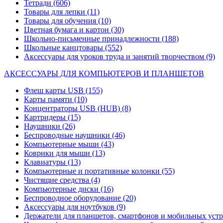
Тетради
(606)
Товары для лепки
(11)
Товары для обучения
(10)
Цветная бумага и картон
(30)
Школьно-письменные принадлежности
(188)
Школьные канцтовары
(552)
Аксессуары для уроков труда и занятий творчеством
(9)
АКСЕССУАРЫ ДЛЯ КОМПЬЮТЕРОВ И ПЛАНШЕТОВ
Флеш карты USB
(155)
Карты памяти
(10)
Концентраторы USB (HUB)
(8)
Картридеры
(15)
Наушники
(26)
Беспроводные наушники
(46)
Компьютерные мыши
(43)
Коврики для мыши
(13)
Клавиатуры
(13)
Компьютерные и портативные колонки
(55)
Чистящие средства
(4)
Компьютерные диски
(16)
Беспроводное оборудование
(20)
Аксессуары для ноутбуков
(9)
Держатели для планшетов, смартфонов и мобильных уст