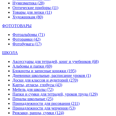
Нумизматика
(28)
Оптические приборы
(11)
Товары для лепки
(11)
Художникам
(80)
ФОТОТОВАРЫ
Фотоальбомы
(71)
Фоторамки
(42)
Фотобумага
(17)
ШКОЛА
Аксессуары для тетрадей, книг и учебников
(68)
Альбомы и папки
(69)
Блокноты и записные книжки
(195)
Дневники школьные, расписание уроков
(1)
Доски для классов и аудиторий
(270)
Карты, атласы, глобусы
(43)
Мебель для школы
(72)
Папки и сумки для тетрадей, уроков труда
(129)
Пеналы школьные
(25)
Принадлежности для рисования
(211)
Принадлежности для черчения
(53)
Рюкзаки, ранцы, сумки
(124)