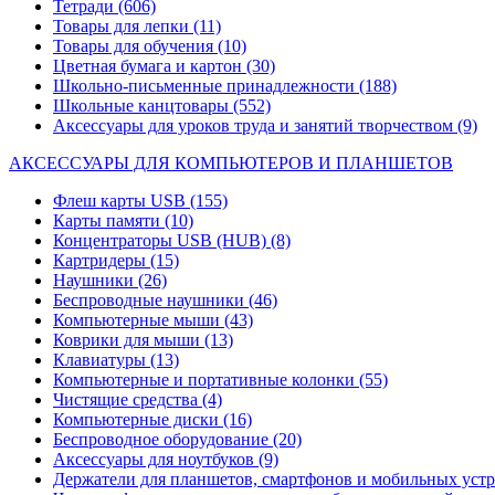
Тетради
(606)
Товары для лепки
(11)
Товары для обучения
(10)
Цветная бумага и картон
(30)
Школьно-письменные принадлежности
(188)
Школьные канцтовары
(552)
Аксессуары для уроков труда и занятий творчеством
(9)
АКСЕССУАРЫ ДЛЯ КОМПЬЮТЕРОВ И ПЛАНШЕТОВ
Флеш карты USB
(155)
Карты памяти
(10)
Концентраторы USB (HUB)
(8)
Картридеры
(15)
Наушники
(26)
Беспроводные наушники
(46)
Компьютерные мыши
(43)
Коврики для мыши
(13)
Клавиатуры
(13)
Компьютерные и портативные колонки
(55)
Чистящие средства
(4)
Компьютерные диски
(16)
Беспроводное оборудование
(20)
Аксессуары для ноутбуков
(9)
Держатели для планшетов, смартфонов и мобильных уст