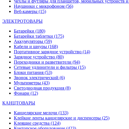
Чехлы и футляры для планшетов, мобильных устройств и
Наушники с микрофоном
(56)
Веб-камеры
(15)
ЭЛЕКТРОТОВАРЫ
Батарейки
(180)
Батарейки таблетки
(175)
Аккумуляторы
(59)
Кабели и шнуры
(168)
Портативное зарядное устройство
(14)
Зарядное устройство
(80)
Переходники и разветвители
(94)
Сетевые удлинители и фильтры
(15)
Блоки питания
(53)
Звонок электрический
(6)
Мультиметры
(43)
Светодиодная продукция
(8)
Фонари
(12)
КАНЦТОВАРЫ
Канцелярские мелочи
(133)
Клейкие ленты канцелярские и диспенсеры
(25)
Клеящие средства
(124)
Конторское оборудование
(423)