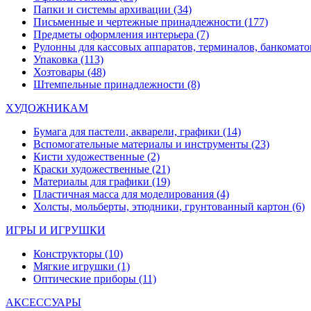
Папки и системы архивации
(34)
Письменные и чертежные принадлежности
(177)
Предметы оформления интерьера
(7)
Рулонны для кассовых аппаратов, терминалов, банкомато
Упаковка
(113)
Хозтовары
(48)
Штемпельные принадлежности
(8)
ХУДОЖНИКАМ
Бумага для пастели, акварели, графики
(14)
Вспомогательные материалы и инструменты
(23)
Кисти художественные
(2)
Краски художественные
(21)
Материалы для графики
(19)
Пластичная масса для моделирования
(4)
Холсты, мольберты, этюдники, грунтованный картон
(6)
ИГРЫ И ИГРУШКИ
Конструкторы
(10)
Мягкие игрушки
(1)
Оптические приборы
(11)
АКСЕССУАРЫ