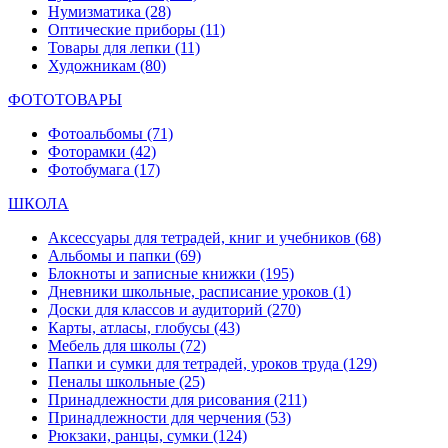
Нумизматика
(28)
Оптические приборы
(11)
Товары для лепки
(11)
Художникам
(80)
ФОТОТОВАРЫ
Фотоальбомы
(71)
Фоторамки
(42)
Фотобумага
(17)
ШКОЛА
Аксессуары для тетрадей, книг и учебников
(68)
Альбомы и папки
(69)
Блокноты и записные книжки
(195)
Дневники школьные, расписание уроков
(1)
Доски для классов и аудиторий
(270)
Карты, атласы, глобусы
(43)
Мебель для школы
(72)
Папки и сумки для тетрадей, уроков труда
(129)
Пеналы школьные
(25)
Принадлежности для рисования
(211)
Принадлежности для черчения
(53)
Рюкзаки, ранцы, сумки
(124)