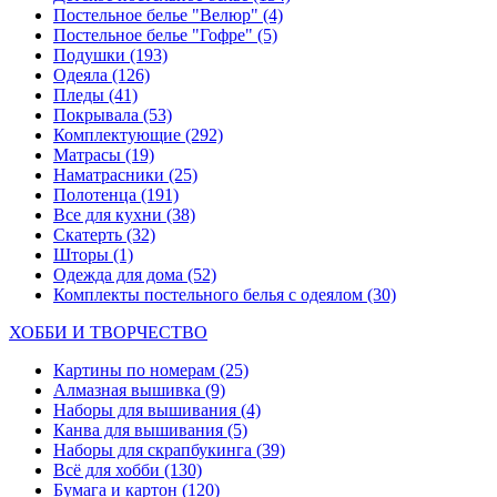
Постельное белье "Велюр"
(4)
Постельное белье "Гофре"
(5)
Подушки
(193)
Одеяла
(126)
Пледы
(41)
Покрывала
(53)
Комплектующие
(292)
Матрасы
(19)
Наматрасники
(25)
Полотенца
(191)
Все для кухни
(38)
Скатерть
(32)
Шторы
(1)
Одежда для дома
(52)
Комплекты постельного белья с одеялом
(30)
ХОББИ И ТВОРЧЕСТВО
Картины по номерам
(25)
Алмазная вышивка
(9)
Наборы для вышивания
(4)
Канва для вышивания
(5)
Наборы для скрапбукинга
(39)
Всё для хобби
(130)
Бумага и картон
(120)