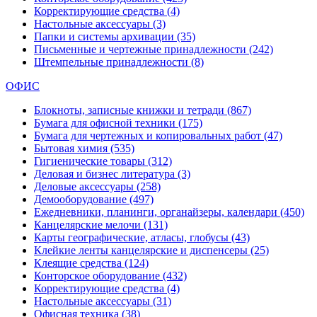
Корректирующие средства
(4)
Настольные аксессуары
(3)
Папки и системы архивации
(35)
Письменные и чертежные принадлежности
(242)
Штемпельные принадлежности
(8)
ОФИС
Блокноты, записные книжки и тетради
(867)
Бумага для офисной техники
(175)
Бумага для чертежных и копировальных работ
(47)
Бытовая химия
(535)
Гигиенические товары
(312)
Деловая и бизнес литература
(3)
Деловые аксессуары
(258)
Демооборудование
(497)
Ежедневники, планинги, органайзеры, календари
(450)
Канцелярские мелочи
(131)
Карты географические, атласы, глобусы
(43)
Клейкие ленты канцелярские и диспенсеры
(25)
Клеящие средства
(124)
Конторское оборудование
(432)
Корректирующие средства
(4)
Настольные аксессуары
(31)
Офисная техника
(38)