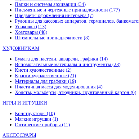
Папки и системы архивации
(34)
Письменные и чертежные принадлежности
(177)
Предметы оформления интерьера
(7)
Рулонны для кассовых аппаратов, терминалов, банкомато
Упаковка
(113)
Хозтовары
(48)
Штемпельные принадлежности
(8)
ХУДОЖНИКАМ
Бумага для пастели, акварели, графики
(14)
Вспомогательные материалы и инструменты
(23)
Кисти художественные
(2)
Краски художественные
(21)
Материалы для графики
(19)
Пластичная масса для моделирования
(4)
Холсты, мольберты, этюдники, грунтованный картон
(6)
ИГРЫ И ИГРУШКИ
Конструкторы
(10)
Мягкие игрушки
(1)
Оптические приборы
(11)
АКСЕССУАРЫ