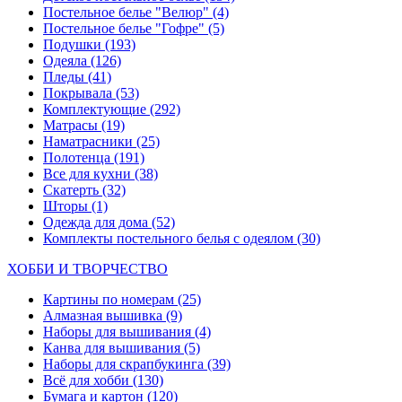
Постельное белье "Велюр"
(4)
Постельное белье "Гофре"
(5)
Подушки
(193)
Одеяла
(126)
Пледы
(41)
Покрывала
(53)
Комплектующие
(292)
Матрасы
(19)
Наматрасники
(25)
Полотенца
(191)
Все для кухни
(38)
Скатерть
(32)
Шторы
(1)
Одежда для дома
(52)
Комплекты постельного белья с одеялом
(30)
ХОББИ И ТВОРЧЕСТВО
Картины по номерам
(25)
Алмазная вышивка
(9)
Наборы для вышивания
(4)
Канва для вышивания
(5)
Наборы для скрапбукинга
(39)
Всё для хобби
(130)
Бумага и картон
(120)