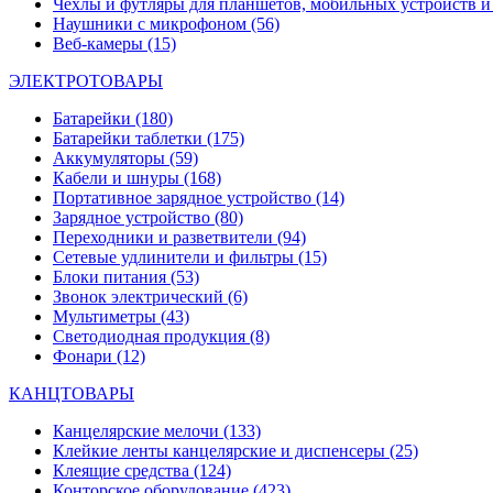
Чехлы и футляры для планшетов, мобильных устройств и
Наушники с микрофоном
(56)
Веб-камеры
(15)
ЭЛЕКТРОТОВАРЫ
Батарейки
(180)
Батарейки таблетки
(175)
Аккумуляторы
(59)
Кабели и шнуры
(168)
Портативное зарядное устройство
(14)
Зарядное устройство
(80)
Переходники и разветвители
(94)
Сетевые удлинители и фильтры
(15)
Блоки питания
(53)
Звонок электрический
(6)
Мультиметры
(43)
Светодиодная продукция
(8)
Фонари
(12)
КАНЦТОВАРЫ
Канцелярские мелочи
(133)
Клейкие ленты канцелярские и диспенсеры
(25)
Клеящие средства
(124)
Конторское оборудование
(423)