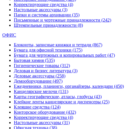
Корректирующие средства
(4)
Настольные аксессуары
(3)
Папки и системы архивации
(35)
Письменные и чертежные принадлежности
(242)
Штемпельные принадлежности
(8)
ОФИС
Блокноты, записные книжки и тетради
(867)
Бумага для офисной техники
(175)
Бумага для чертежных и копировальных работ
(47)
Бытовая химия
(535)
Гигиенические товары
(312)
Деловая и бизнес литература
(3)
Деловые аксессуары
(258)
Демооборудование
(497)
Ежедневники, планинги, органайзеры, календари
(450)
Канцелярские мелочи
(131)
Карты географические, атласы, глобусы
(43)
Клейкие ленты канцелярские и диспенсеры
(25)
Клеящие средства
(124)
Конторское оборудование
(432)
Корректирующие средства
(4)
Настольные аксессуары
(31)
Офисная техника
(38)