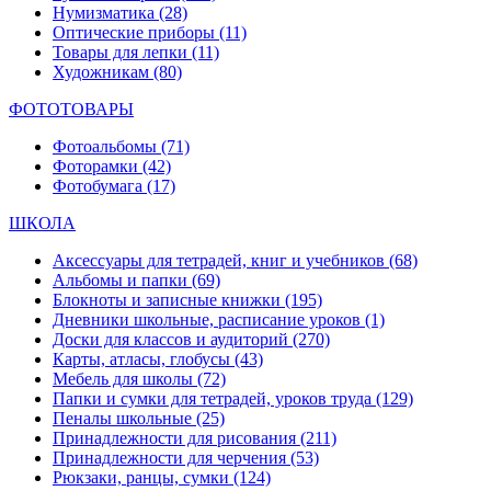
Нумизматика
(28)
Оптические приборы
(11)
Товары для лепки
(11)
Художникам
(80)
ФОТОТОВАРЫ
Фотоальбомы
(71)
Фоторамки
(42)
Фотобумага
(17)
ШКОЛА
Аксессуары для тетрадей, книг и учебников
(68)
Альбомы и папки
(69)
Блокноты и записные книжки
(195)
Дневники школьные, расписание уроков
(1)
Доски для классов и аудиторий
(270)
Карты, атласы, глобусы
(43)
Мебель для школы
(72)
Папки и сумки для тетрадей, уроков труда
(129)
Пеналы школьные
(25)
Принадлежности для рисования
(211)
Принадлежности для черчения
(53)
Рюкзаки, ранцы, сумки
(124)