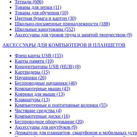
Тетради
(606)
Товары для лепки
(11)
Товары для обучения
(10)
Цветная бумага и картон
(30)
Школьно-письменные принадлежности
(188)
Школьные канцтовары
(552)
Аксессуары для уроков труда и занятий творчеством
(9)
АКСЕССУАРЫ ДЛЯ КОМПЬЮТЕРОВ И ПЛАНШЕТОВ
Флеш карты USB
(155)
Карты памяти
(10)
Концентраторы USB (HUB)
(8)
Картридеры
(15)
Наушники
(26)
Беспроводные наушники
(46)
Компьютерные мыши
(43)
Коврики для мыши
(13)
Клавиатуры
(13)
Компьютерные и портативные колонки
(55)
Чистящие средства
(4)
Компьютерные диски
(16)
Беспроводное оборудование
(20)
Аксессуары для ноутбуков
(9)
Держатели для планшетов, смартфонов и мобильных уст