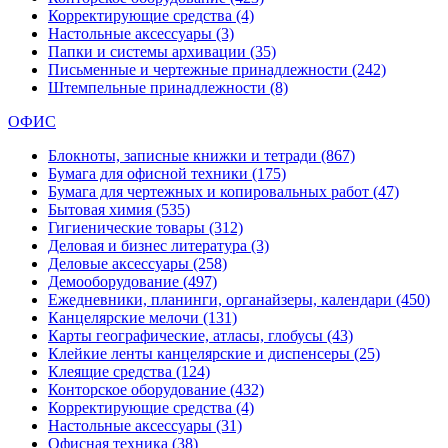
Корректирующие средства
(4)
Настольные аксессуары
(3)
Папки и системы архивации
(35)
Письменные и чертежные принадлежности
(242)
Штемпельные принадлежности
(8)
ОФИС
Блокноты, записные книжки и тетради
(867)
Бумага для офисной техники
(175)
Бумага для чертежных и копировальных работ
(47)
Бытовая химия
(535)
Гигиенические товары
(312)
Деловая и бизнес литература
(3)
Деловые аксессуары
(258)
Демооборудование
(497)
Ежедневники, планинги, органайзеры, календари
(450)
Канцелярские мелочи
(131)
Карты географические, атласы, глобусы
(43)
Клейкие ленты канцелярские и диспенсеры
(25)
Клеящие средства
(124)
Конторское оборудование
(432)
Корректирующие средства
(4)
Настольные аксессуары
(31)
Офисная техника
(38)