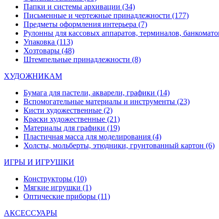
Папки и системы архивации
(34)
Письменные и чертежные принадлежности
(177)
Предметы оформления интерьера
(7)
Рулонны для кассовых аппаратов, терминалов, банкомато
Упаковка
(113)
Хозтовары
(48)
Штемпельные принадлежности
(8)
ХУДОЖНИКАМ
Бумага для пастели, акварели, графики
(14)
Вспомогательные материалы и инструменты
(23)
Кисти художественные
(2)
Краски художественные
(21)
Материалы для графики
(19)
Пластичная масса для моделирования
(4)
Холсты, мольберты, этюдники, грунтованный картон
(6)
ИГРЫ И ИГРУШКИ
Конструкторы
(10)
Мягкие игрушки
(1)
Оптические приборы
(11)
АКСЕССУАРЫ