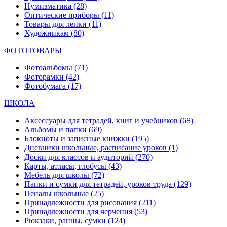
Нумизматика
(28)
Оптические приборы
(11)
Товары для лепки
(11)
Художникам
(80)
ФОТОТОВАРЫ
Фотоальбомы
(71)
Фоторамки
(42)
Фотобумага
(17)
ШКОЛА
Аксессуары для тетрадей, книг и учебников
(68)
Альбомы и папки
(69)
Блокноты и записные книжки
(195)
Дневники школьные, расписание уроков
(1)
Доски для классов и аудиторий
(270)
Карты, атласы, глобусы
(43)
Мебель для школы
(72)
Папки и сумки для тетрадей, уроков труда
(129)
Пеналы школьные
(25)
Принадлежности для рисования
(211)
Принадлежности для черчения
(53)
Рюкзаки, ранцы, сумки
(124)