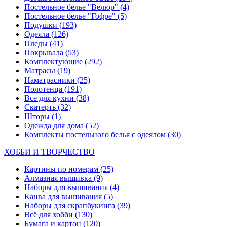
Постельное белье "Велюр"
(4)
Постельное белье "Гофре"
(5)
Подушки
(193)
Одеяла
(126)
Пледы
(41)
Покрывала
(53)
Комплектующие
(292)
Матрасы
(19)
Наматрасники
(25)
Полотенца
(191)
Все для кухни
(38)
Скатерть
(32)
Шторы
(1)
Одежда для дома
(52)
Комплекты постельного белья с одеялом
(30)
ХОББИ И ТВОРЧЕСТВО
Картины по номерам
(25)
Алмазная вышивка
(9)
Наборы для вышивания
(4)
Канва для вышивания
(5)
Наборы для скрапбукинга
(39)
Всё для хобби
(130)
Бумага и картон
(120)