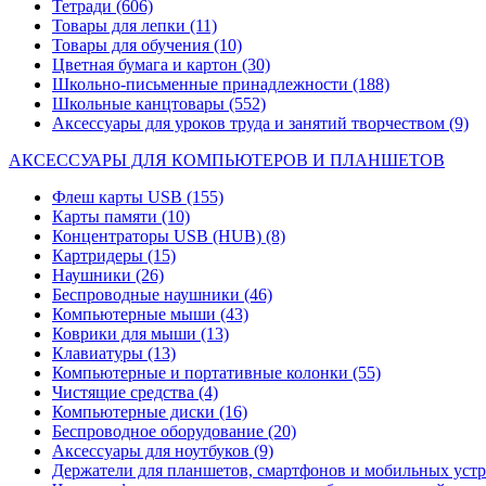
Тетради
(606)
Товары для лепки
(11)
Товары для обучения
(10)
Цветная бумага и картон
(30)
Школьно-письменные принадлежности
(188)
Школьные канцтовары
(552)
Аксессуары для уроков труда и занятий творчеством
(9)
АКСЕССУАРЫ ДЛЯ КОМПЬЮТЕРОВ И ПЛАНШЕТОВ
Флеш карты USB
(155)
Карты памяти
(10)
Концентраторы USB (HUB)
(8)
Картридеры
(15)
Наушники
(26)
Беспроводные наушники
(46)
Компьютерные мыши
(43)
Коврики для мыши
(13)
Клавиатуры
(13)
Компьютерные и портативные колонки
(55)
Чистящие средства
(4)
Компьютерные диски
(16)
Беспроводное оборудование
(20)
Аксессуары для ноутбуков
(9)
Держатели для планшетов, смартфонов и мобильных уст