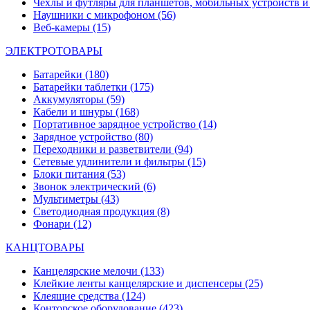
Чехлы и футляры для планшетов, мобильных устройств и
Наушники с микрофоном
(56)
Веб-камеры
(15)
ЭЛЕКТРОТОВАРЫ
Батарейки
(180)
Батарейки таблетки
(175)
Аккумуляторы
(59)
Кабели и шнуры
(168)
Портативное зарядное устройство
(14)
Зарядное устройство
(80)
Переходники и разветвители
(94)
Сетевые удлинители и фильтры
(15)
Блоки питания
(53)
Звонок электрический
(6)
Мультиметры
(43)
Светодиодная продукция
(8)
Фонари
(12)
КАНЦТОВАРЫ
Канцелярские мелочи
(133)
Клейкие ленты канцелярские и диспенсеры
(25)
Клеящие средства
(124)
Конторское оборудование
(423)