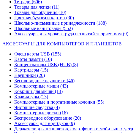
Тетради
(606)
Товары для лепки
(11)
Товары для обучения
(10)
Цветная бумага и картон
(30)
Школьно-письменные принадлежности
(188)
Школьные канцтовары
(552)
Аксессуары для уроков труда и занятий творчеством
(9)
АКСЕССУАРЫ ДЛЯ КОМПЬЮТЕРОВ И ПЛАНШЕТОВ
Флеш карты USB
(155)
Карты памяти
(10)
Концентраторы USB (HUB)
(8)
Картридеры
(15)
Наушники
(26)
Беспроводные наушники
(46)
Компьютерные мыши
(43)
Коврики для мыши
(13)
Клавиатуры
(13)
Компьютерные и портативные колонки
(55)
Чистящие средства
(4)
Компьютерные диски
(16)
Беспроводное оборудование
(20)
Аксессуары для ноутбуков
(9)
Держатели для планшетов, смартфонов и мобильных уст