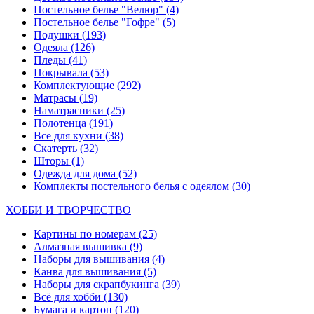
Постельное белье "Велюр"
(4)
Постельное белье "Гофре"
(5)
Подушки
(193)
Одеяла
(126)
Пледы
(41)
Покрывала
(53)
Комплектующие
(292)
Матрасы
(19)
Наматрасники
(25)
Полотенца
(191)
Все для кухни
(38)
Скатерть
(32)
Шторы
(1)
Одежда для дома
(52)
Комплекты постельного белья с одеялом
(30)
ХОББИ И ТВОРЧЕСТВО
Картины по номерам
(25)
Алмазная вышивка
(9)
Наборы для вышивания
(4)
Канва для вышивания
(5)
Наборы для скрапбукинга
(39)
Всё для хобби
(130)
Бумага и картон
(120)