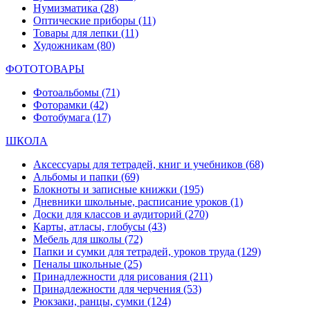
Нумизматика
(28)
Оптические приборы
(11)
Товары для лепки
(11)
Художникам
(80)
ФОТОТОВАРЫ
Фотоальбомы
(71)
Фоторамки
(42)
Фотобумага
(17)
ШКОЛА
Аксессуары для тетрадей, книг и учебников
(68)
Альбомы и папки
(69)
Блокноты и записные книжки
(195)
Дневники школьные, расписание уроков
(1)
Доски для классов и аудиторий
(270)
Карты, атласы, глобусы
(43)
Мебель для школы
(72)
Папки и сумки для тетрадей, уроков труда
(129)
Пеналы школьные
(25)
Принадлежности для рисования
(211)
Принадлежности для черчения
(53)
Рюкзаки, ранцы, сумки
(124)