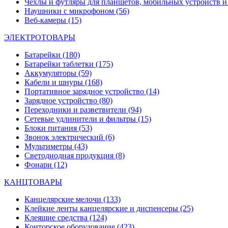
Чехлы и футляры для планшетов, мобильных устройств и
Наушники с микрофоном
(56)
Веб-камеры
(15)
ЭЛЕКТРОТОВАРЫ
Батарейки
(180)
Батарейки таблетки
(175)
Аккумуляторы
(59)
Кабели и шнуры
(168)
Портативное зарядное устройство
(14)
Зарядное устройство
(80)
Переходники и разветвители
(94)
Сетевые удлинители и фильтры
(15)
Блоки питания
(53)
Звонок электрический
(6)
Мультиметры
(43)
Светодиодная продукция
(8)
Фонари
(12)
КАНЦТОВАРЫ
Канцелярские мелочи
(133)
Клейкие ленты канцелярские и диспенсеры
(25)
Клеящие средства
(124)
Конторское оборудование
(423)