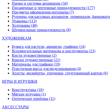
Папки и системы архивации
(34)
Письменные и чертежные принадлежности
(177)
Предметы оформления интерьера
(7)
Рулонны для кассовых аппаратов, терминалов, банкомато
Упаковка
(113)
Хозтовары
(48)
Штемпельные принадлежности
(8)
ХУДОЖНИКАМ
Бумага для пастели, акварели, графики
(14)
Вспомогательные материалы и инструменты
(23)
Кисти художественные
(2)
Краски художественные
(21)
Материалы для графики
(19)
Пластичная масса для моделирования
(4)
Холсты, мольберты, этюдники, грунтованный картон
(6)
ИГРЫ И ИГРУШКИ
Конструкторы
(10)
Мягкие игрушки
(1)
Оптические приборы
(11)
АКСЕССУАРЫ