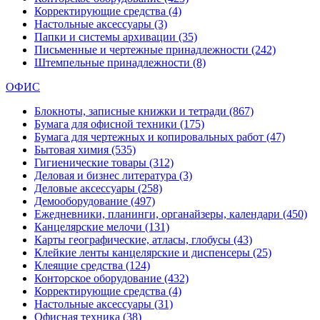
Корректирующие средства
(4)
Настольные аксессуары
(3)
Папки и системы архивации
(35)
Письменные и чертежные принадлежности
(242)
Штемпельные принадлежности
(8)
ОФИС
Блокноты, записные книжки и тетради
(867)
Бумага для офисной техники
(175)
Бумага для чертежных и копировальных работ
(47)
Бытовая химия
(535)
Гигиенические товары
(312)
Деловая и бизнес литература
(3)
Деловые аксессуары
(258)
Демооборудование
(497)
Ежедневники, планинги, органайзеры, календари
(450)
Канцелярские мелочи
(131)
Карты географические, атласы, глобусы
(43)
Клейкие ленты канцелярские и диспенсеры
(25)
Клеящие средства
(124)
Конторское оборудование
(432)
Корректирующие средства
(4)
Настольные аксессуары
(31)
Офисная техника
(38)