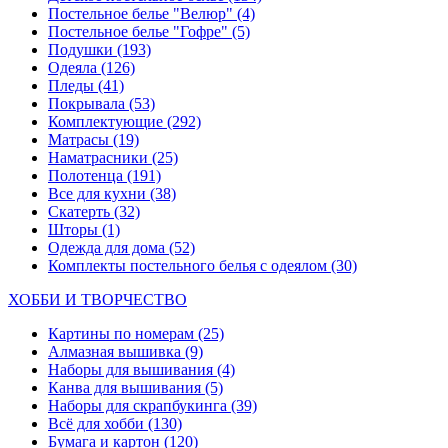
Постельное белье "Велюр"
(4)
Постельное белье "Гофре"
(5)
Подушки
(193)
Одеяла
(126)
Пледы
(41)
Покрывала
(53)
Комплектующие
(292)
Матрасы
(19)
Наматрасники
(25)
Полотенца
(191)
Все для кухни
(38)
Скатерть
(32)
Шторы
(1)
Одежда для дома
(52)
Комплекты постельного белья с одеялом
(30)
ХОББИ И ТВОРЧЕСТВО
Картины по номерам
(25)
Алмазная вышивка
(9)
Наборы для вышивания
(4)
Канва для вышивания
(5)
Наборы для скрапбукинга
(39)
Всё для хобби
(130)
Бумага и картон
(120)