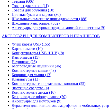
Тетради
(606)
Товары для лепки
(11)
Товары для обучения
(10)
Цветная бумага и картон
(30)
Школьно-письменные принадлежности
(188)
Школьные канцтовары
(552)
Аксессуары для уроков труда и занятий творчеством
(9)
АКСЕССУАРЫ ДЛЯ КОМПЬЮТЕРОВ И ПЛАНШЕТОВ
Флеш карты USB
(155)
Карты памяти
(10)
Концентраторы USB (HUB)
(8)
Картридеры
(15)
Наушники
(26)
Беспроводные наушники
(46)
Компьютерные мыши
(43)
Коврики для мыши
(13)
Клавиатуры
(13)
Компьютерные и портативные колонки
(55)
Чистящие средства
(4)
Компьютерные диски
(16)
Беспроводное оборудование
(20)
Аксессуары для ноутбуков
(9)
Держатели для планшетов, смартфонов и мобильных уст