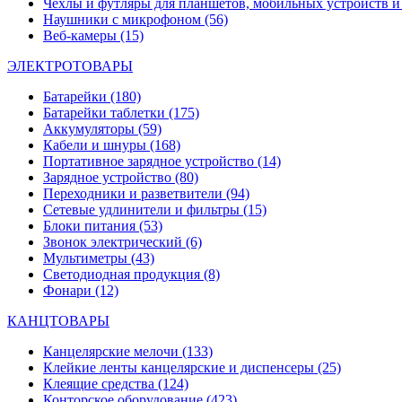
Чехлы и футляры для планшетов, мобильных устройств и
Наушники с микрофоном
(56)
Веб-камеры
(15)
ЭЛЕКТРОТОВАРЫ
Батарейки
(180)
Батарейки таблетки
(175)
Аккумуляторы
(59)
Кабели и шнуры
(168)
Портативное зарядное устройство
(14)
Зарядное устройство
(80)
Переходники и разветвители
(94)
Сетевые удлинители и фильтры
(15)
Блоки питания
(53)
Звонок электрический
(6)
Мультиметры
(43)
Светодиодная продукция
(8)
Фонари
(12)
КАНЦТОВАРЫ
Канцелярские мелочи
(133)
Клейкие ленты канцелярские и диспенсеры
(25)
Клеящие средства
(124)
Конторское оборудование
(423)