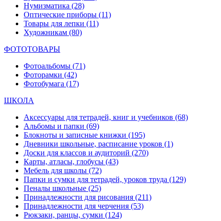
Нумизматика
(28)
Оптические приборы
(11)
Товары для лепки
(11)
Художникам
(80)
ФОТОТОВАРЫ
Фотоальбомы
(71)
Фоторамки
(42)
Фотобумага
(17)
ШКОЛА
Аксессуары для тетрадей, книг и учебников
(68)
Альбомы и папки
(69)
Блокноты и записные книжки
(195)
Дневники школьные, расписание уроков
(1)
Доски для классов и аудиторий
(270)
Карты, атласы, глобусы
(43)
Мебель для школы
(72)
Папки и сумки для тетрадей, уроков труда
(129)
Пеналы школьные
(25)
Принадлежности для рисования
(211)
Принадлежности для черчения
(53)
Рюкзаки, ранцы, сумки
(124)