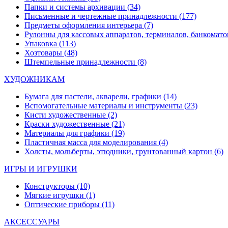
Папки и системы архивации
(34)
Письменные и чертежные принадлежности
(177)
Предметы оформления интерьера
(7)
Рулонны для кассовых аппаратов, терминалов, банкомато
Упаковка
(113)
Хозтовары
(48)
Штемпельные принадлежности
(8)
ХУДОЖНИКАМ
Бумага для пастели, акварели, графики
(14)
Вспомогательные материалы и инструменты
(23)
Кисти художественные
(2)
Краски художественные
(21)
Материалы для графики
(19)
Пластичная масса для моделирования
(4)
Холсты, мольберты, этюдники, грунтованный картон
(6)
ИГРЫ И ИГРУШКИ
Конструкторы
(10)
Мягкие игрушки
(1)
Оптические приборы
(11)
АКСЕССУАРЫ