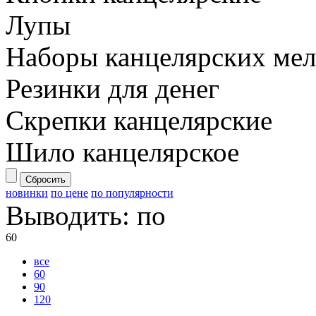
Лупы
Наборы канцелярских ме
Резинки для денег
Скрепки канцелярские
Шило канцелярское
Сбросить
новинки
по цене
по популярности
Выводить:
по
60
все
60
90
120