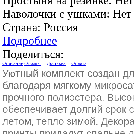
Простыня на резинке:
Нет
Наволочки с ушками:
Нет
Страна:
Россия
Подробнее
Поделиться:
Описание
Отзывы
Доставка
Оплата
тный
комплект создан д
Ую
благодаря мягкому микроса
прочного полиэстера. Высо
обеспечивает долгий срок 
летом, тепло зимой. Декор
принты придадут спальне л